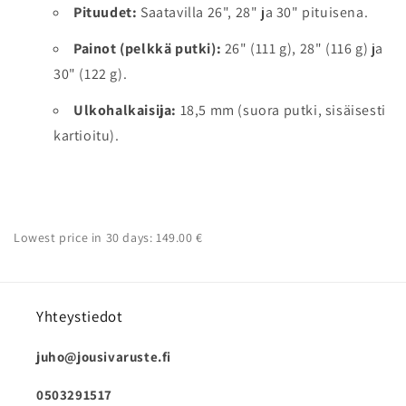
Pituudet:
Saatavilla 26", 28" ja 30" pituisena.
Painot (pelkkä putki):
26" (111 g), 28" (116 g) ja
30" (122 g).
Ulkohalkaisija:
18,5 mm (suora putki, sisäisesti
kartioitu).
Lowest price in 30 days: 149.00 €
Yhteystiedot
juho@jousivaruste.fi
0503291517