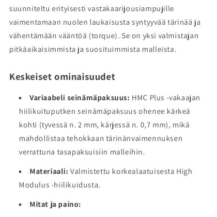
suunniteltu erityisesti vastakaarijousiampujille
vaimentamaan nuolen laukaisusta syntyyvää tärinää ja
vähentämään vääntöä (torque). Se on yksi valmistajan
pitkäaikaisimmista ja suosituimmista malleista.
Keskeiset ominaisuudet
Variaabeli seinämäpaksuus:
HMC Plus -vakaajan
hiilikuituputken seinämäpaksuus ohenee kärkeä
kohti (tyvessä n. 2 mm, kärjessä n. 0,7 mm), mikä
mahdollistaa tehokkaan tärinänvaimennuksen
verrattuna tasapaksuisiin malleihin.
Materiaali:
Valmistettu korkealaatuisesta High
Modulus -hiilikuidusta.
Mitat ja paino: