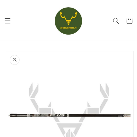
Ohita ja
siirry
sisältöön
Ostoskor
Siirry
tuotetietoihin