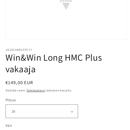
Avaa
aineisto
1
JOUSIVARUSTE.FI
Win&Win Long HMC Plus
modaalisessa
ikkunassa
vakaaja
Normaalihinta
€149,00 EUR
Sisältää veron.
Toimituskulut
lasketaan kassalla.
Pituus
Väri