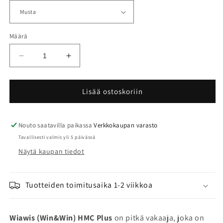
Määrä
Vähennä
Lisää
tuotteen
tuotteen
Win&amp;Win
Win&amp;Win
Long
Long
Lisää ostoskoriin
HMC
HMC
Plus
Plus
vakaaja
vakaaja
Nouto saatavilla paikassa
Verkkokaupan varasto
määrää
määrää
Tavallisesti valmis yli 5 päivässä
Näytä kaupan tiedot
Tuotteiden toimitusaika 1-2 viikkoa
Wiawis (Win&Win) HMC Plus
on pitkä vakaaja, joka on