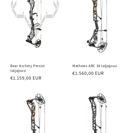
Bear Archery Persist
Mathews ARC 34 taljajousi
taljajousi
Normaalihinta
€1.560,00 EUR
Normaalihinta
€1.159,00 EUR