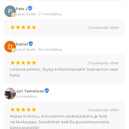
Pete J
Local Guide · 17 arvostelua
¡
¡
¡
¡
¡
3 kuukautta sitten
Daniel
Local Guide · 65 arvostelua
¡
¡
¡
¡
¡
3 kuukautta sitten
Loistava palvelu, löytyy erikoisempaakin tavaraa kun vaan 
kysyy.
Jyri Tamminen
2 arvostelua
¡
¡
¡
¡
¡
3 kuukautta sitten
Nopea toimitus, erinomainen asiakaspalvelu ja hyvä 
verkkokauppa. Suosittelen kaikille jousiammunnasta 
kiinnostuneille!