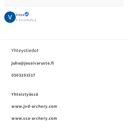
Vesa
4 arvostelua
Yhteystiedot
juho@jousivaruste.fi
0503291517
Yhteistyössä
www.jvd-archery.com
www.ssa-archery.com