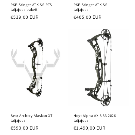
PSE Stinger ATK SS RTS
PSE Stinger ATK SS
taljajousipaketti
taljajousi
Normaalihinta
€539,00 EUR
Normaalihinta
€405,00 EUR
Bear Archery Alaskan XT
Hoyt Alpha AX-3 33 2026
taljajousi
taljajousi
Normaalihinta
€590,00 EUR
Normaalihinta
€1.490,00 EUR