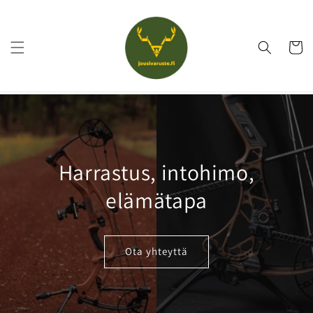
Ohita ja
siirry
sisältöön
Ostoskor
Harrastus, intohimo,
elämätapa
Ota yhteyttä