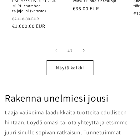
PSE Mach DS 30 EC2 60-
Wiawis Finno rintasuoja
Sho
70 RH charchoal
täh
Normaalihinta
€36,00 EUR
taljajousi (varasto)
No
€1
Normaalihinta
Myyntihinta
€2.118,00 EUR
€1.000,00 EUR
/
1
/
9
Näytä kaikki
Rakenna unelmiesi jousi
Laaja valikoima laadukkaita tuotteita edulliseen
hintaan. Löydä omasi tai ota yhteyttä ja etsimme
juuri sinulle sopivan ratkaisun. Tunnetuimmat