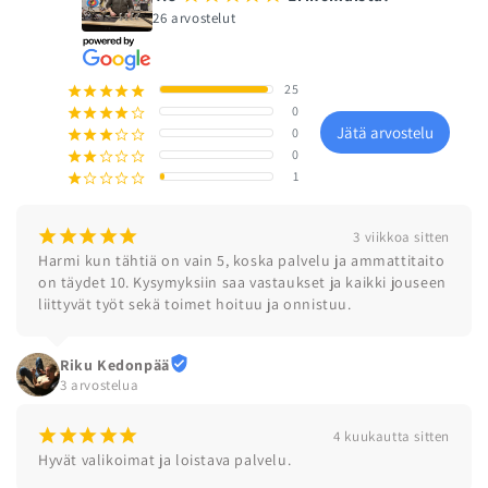
26 arvostelut
25
¡
¡
¡
¡
¡
0
¡
¡
¡
¡
¢
Jätä arvostelu
0
¡
¡
¡
¢
¢
0
¡
¡
¢
¢
¢
1
¡
¢
¢
¢
¢
¡
¡
¡
¡
¡
3 viikkoa sitten
Harmi kun tähtiä on vain 5, koska palvelu ja ammattitaito 
on täydet 10. Kysymyksiin saa vastaukset ja kaikki jouseen 
liittyvät työt sekä toimet hoituu ja onnistuu.
Riku Kedonpää
3 arvostelua
¡
¡
¡
¡
¡
4 kuukautta sitten
Hyvät valikoimat ja loistava palvelu.