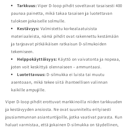
Tarkkuus:
Viper D-loop pihdit soveltavat tasaisesti 400
paunaa painetta, mikä takaa tasaisen ja luotettavan
tuloksen jokaiselle solmulle.
Kestävyys:
Valmistettu korkealaatuisista
materiaaleista, nämä pihdit ovat rakennettu kestämään
ja tarjoavat pitkäikäisen ratkaisun D-silmukoiden
tekemiseen.
Helppokäyttöisyys:
Käyttö on vaivatonta ja nopeaa,
joten voit keskittyä olennaiseen – ammuntaasi.
Luotettavuus:
D-silmukka ei luista tai muutu
asentoaan, mikä tekee siitä ihanteellisen valinnan
kaikille ampujille.
Viper D-loop pihdit erottuvat markkinoilla niiden tarkkuuden
ja kestävyyden ansiosta. Ne ovat suunniteltu erityisesti
jousiammunnan asiantuntijoille, jotka vaativat parasta. Kun
haluat varmistaa, että jokainen D-silmukka on täydellinen,