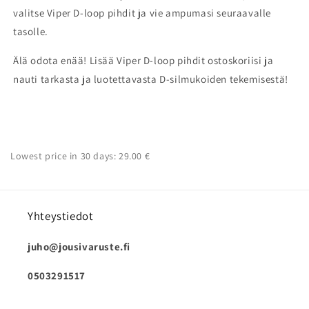
valitse Viper D-loop pihdit ja vie ampumasi seuraavalle
tasolle.
Älä odota enää! Lisää Viper D-loop pihdit ostoskoriisi ja
nauti tarkasta ja luotettavasta D-silmukoiden tekemisestä!
Lowest price in 30 days: 29.00 €
Yhteystiedot
juho@jousivaruste.fi
0503291517