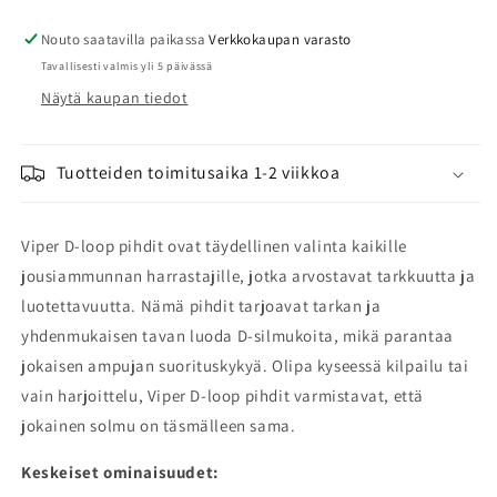
pihdit
pihdit
määrää
määrää
Nouto saatavilla paikassa
Verkkokaupan varasto
Tavallisesti valmis yli 5 päivässä
Näytä kaupan tiedot
Tuotteiden toimitusaika 1-2 viikkoa
Viper D-loop pihdit ovat täydellinen valinta kaikille
jousiammunnan harrastajille, jotka arvostavat tarkkuutta ja
luotettavuutta. Nämä pihdit tarjoavat tarkan ja
yhdenmukaisen tavan luoda D-silmukoita, mikä parantaa
jokaisen ampujan suorituskykyä. Olipa kyseessä kilpailu tai
vain harjoittelu, Viper D-loop pihdit varmistavat, että
jokainen solmu on täsmälleen sama.
Keskeiset ominaisuudet: