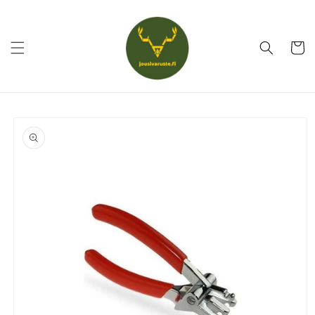
Ohita ja
siirry
sisältöön
Ostoskor
Siirry
tuotetietoihin