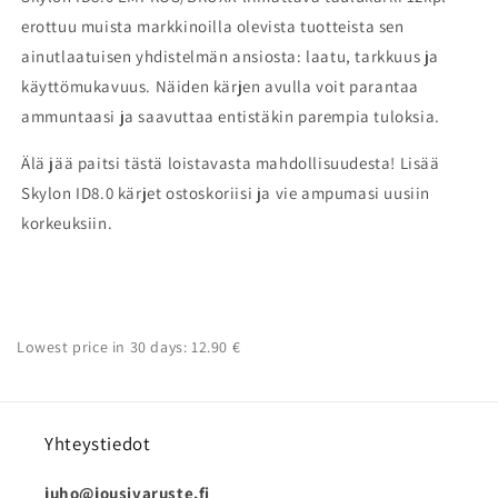
erottuu muista markkinoilla olevista tuotteista sen
ainutlaatuisen yhdistelmän ansiosta: laatu, tarkkuus ja
käyttömukavuus. Näiden kärjen avulla voit parantaa
ammuntaasi ja saavuttaa entistäkin parempia tuloksia.
Älä jää paitsi tästä loistavasta mahdollisuudesta! Lisää
Skylon ID8.0 kärjet ostoskoriisi ja vie ampumasi uusiin
korkeuksiin.
Lowest price in 30 days: 12.90 €
Yhteystiedot
juho@jousivaruste.fi