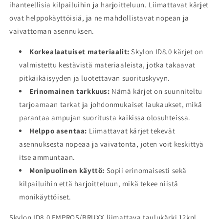
ihanteellisia kilpailuihin ja harjoitteluun. Liimattavat kärjet
ovat helppokäyttöisiä, ja ne mahdollistavat nopean ja
vaivattoman asennuksen.
Korkealaatuiset materiaalit:
Skylon ID8.0 kärjet on
valmistettu kestävistä materiaaleista, jotka takaavat
pitkäikäisyyden ja luotettavan suorituskyvyn.
Erinomainen tarkkuus:
Nämä kärjet on suunniteltu
tarjoamaan tarkat ja johdonmukaiset laukaukset, mikä
parantaa ampujan suoritusta kaikissa olosuhteissa.
Helppo asentaa:
Liimattavat kärjet tekevät
asennuksesta nopeaa ja vaivatonta, joten voit keskittyä
itse ammuntaan.
Monipuolinen käyttö:
Sopii erinomaisesti sekä
kilpailuihin että harjoitteluun, mikä tekee niistä
monikäyttöiset.
Skylon ID8.0 EMPROS/BRUXX liimattava taulukärki 12kpl