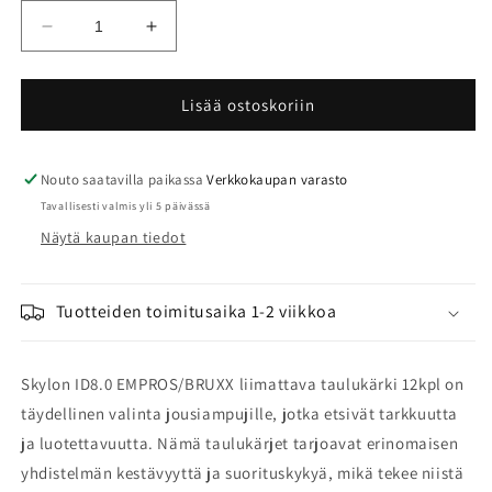
Vähennä
Lisää
tuotteen
tuotteen
Skylon
Skylon
ID8.0
ID8.0
Lisää ostoskoriin
EMPROS/BRUXX
EMPROS/BRUXX
liimattava
liimattava
taulukärki
taulukärki
Nouto saatavilla paikassa
Verkkokaupan varasto
12kpl
12kpl
Tavallisesti valmis yli 5 päivässä
määrää
määrää
Näytä kaupan tiedot
Tuotteiden toimitusaika 1-2 viikkoa
Skylon ID8.0 EMPROS/BRUXX liimattava taulukärki 12kpl on
täydellinen valinta jousiampujille, jotka etsivät tarkkuutta
ja luotettavuutta. Nämä taulukärjet tarjoavat erinomaisen
yhdistelmän kestävyyttä ja suorituskykyä, mikä tekee niistä