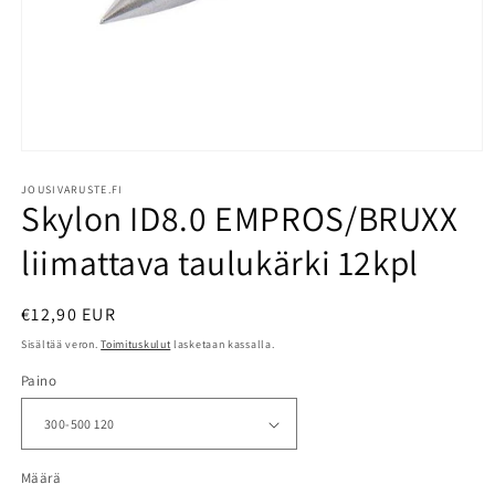
Avaa
aineisto
1
JOUSIVARUSTE.FI
Skylon ID8.0 EMPROS/BRUXX
modaalisessa
ikkunassa
liimattava taulukärki 12kpl
Normaalihinta
€12,90 EUR
Sisältää veron.
Toimituskulut
lasketaan kassalla.
Paino
Määrä