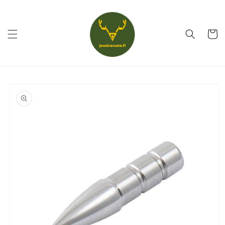
Ohita ja
siirry
sisältöön
Ostoskor
Siirry
tuotetietoihin