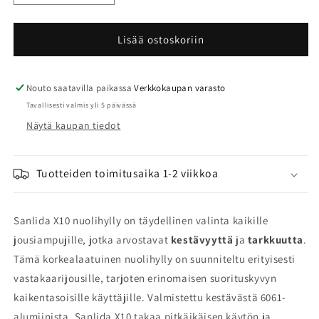
tuotteen
tuotteen
Sanlida
Sanlida
X10
X10
Lisää ostoskoriin
nuolihylly
nuolihylly
määrää
määrää
Nouto saatavilla paikassa
Verkkokaupan varasto
Tavallisesti valmis yli 5 päivässä
Näytä kaupan tiedot
Tuotteiden toimitusaika 1-2 viikkoa
Sanlida X10 nuolihylly on täydellinen valinta kaikille
jousiampujille, jotka arvostavat
kestävyyttä
ja
tarkkuutta
.
Tämä korkealaatuinen nuolihylly on suunniteltu erityisesti
vastakaarijousille, tarjoten erinomaisen suorituskyvyn
kaikentasoisille käyttäjille. Valmistettu kestävästä 6061-
alumiinista, Sanlida X10 takaa pitkäikäisen käytön ja