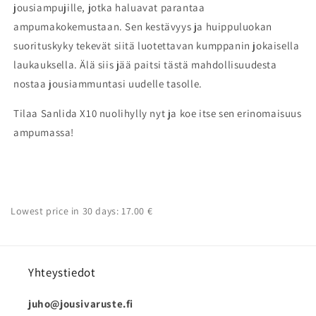
jousiampujille, jotka haluavat parantaa
ampumakokemustaan. Sen kestävyys ja huippuluokan
suorituskyky tekevät siitä luotettavan kumppanin jokaisella
laukauksella. Älä siis jää paitsi tästä mahdollisuudesta
nostaa jousiammuntasi uudelle tasolle.
Tilaa Sanlida X10 nuolihylly nyt ja koe itse sen erinomaisuus
ampumassa!
Lowest price in 30 days: 17.00 €
Yhteystiedot
juho@jousivaruste.fi