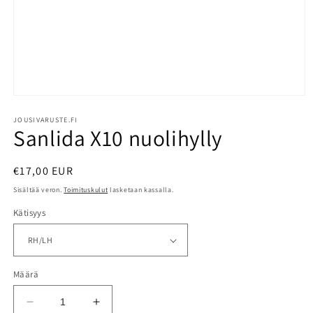
Avaa
aineisto
1
JOUSIVARUSTE.FI
Sanlida X10 nuolihylly
modaalisessa
ikkunassa
Normaalihinta
€17,00 EUR
Sisältää veron.
Toimituskulut
lasketaan kassalla.
Kätisyys
Määrä
Vähennä
Lisää