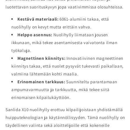
luotettavan suorituskyvyn jopa vaativimmissa olosuhteissa.
Kestävä materiaali:
6061-alumiini takaa, että
nuolihylly on kevyt mutta erittäin vahva.
Helppo asennus:
Nuolihylly liimataan jousen
ikkunaan, mikä tekee asentamisesta vaivatonta ilman
työkaluja.
Magnettinen kiinnitys:
Innovatiivinen magneettinen
kiinnitys takaa, että nuolet pysyvät tukevasti paikallaan,
valmiina lähtemään kohti maalia.
Erinomainen tarkkuus:
Suunniteltu parantamaan
ampumavarmuutta ja tarkkuutta, mikä tekee siitä
erinomaisen kilpailukäyttöön.
Sanlida X10 nuolihylly erottuu kilpailijoistaan yhdistämällä
huipputeknologian ja käytännöllisyyden. Tämä nuolihylly on
täydellinen valinta sekä aloittelijoille että kokeneille