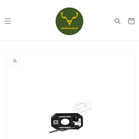
Ohita ja
siirry
sisältöön
Ostoskor
Siirry
tuotetietoihin