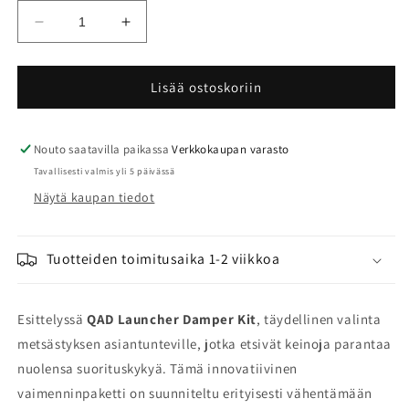
Vähennä
Lisää
tuotteen
tuotteen
QAD
QAD
Launcher
Launcher
Lisää ostoskoriin
Damper
Damper
Kit
Kit
määrää
määrää
Nouto saatavilla paikassa
Verkkokaupan varasto
Tavallisesti valmis yli 5 päivässä
Näytä kaupan tiedot
Tuotteiden toimitusaika 1-2 viikkoa
Esittelyssä
QAD Launcher Damper Kit
, täydellinen valinta
metsästyksen asiantunteville, jotka etsivät keinoja parantaa
nuolensa suorituskykyä. Tämä innovatiivinen
vaimenninpaketti on suunniteltu erityisesti vähentämään