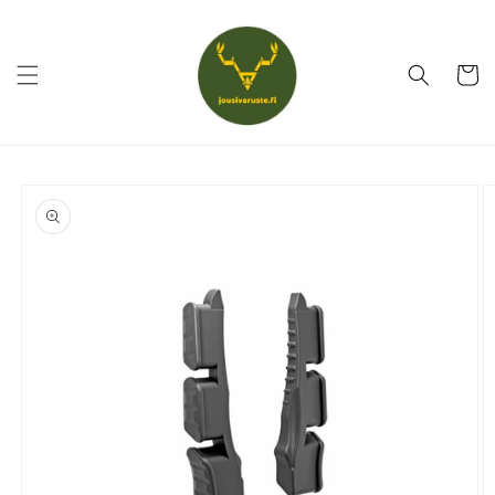
Ohita ja
siirry
sisältöön
Ostoskor
Siirry
tuotetietoihin