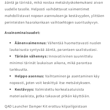
ääntä ja tärinää, mikä nostaa metsästyskokemuksesi aivan
uudelle tasolle. Helposti vaihdettavat vaimentimet
mahdollistavat nopean asennuksen ja kestävyyden, ylittäen
perinteisten haarakankaan vaihtoehtojen suorituskyvyn.
Avainominaisuudet:
Äänenvaimennus:
Vähentää huomattavasti nuolen
laukaisusta syntyvää ääntä, parantaen saalistustasi.
Tärinän vähennys:
Innovatiivinen suunnittelu
minimoi tärinät laukaisun aikana, mikä parantaa
tarkkuutta.
Helppo asennus:
Vaihtaminen ja asentaminen käy
nopeasti, joten voit keskittyä itse metsästykseen.
Kestävyys:
Valmistettu korkealaatuisista
materiaaleista, jotka takaavat pitkän käyttöiän.
QAD Launcher Damper Kit erottuu kilpailijoistaan