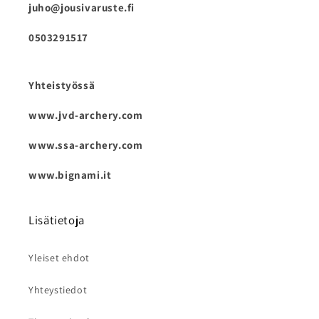
juho@jousivaruste.fi
0503291517
Yhteistyössä
www.jvd-archery.com
www.ssa-archery.com
www.bignami.it
Lisätietoja
Yleiset ehdot
Yhteystiedot