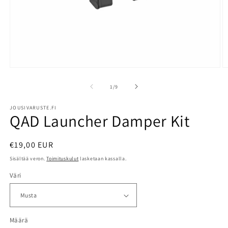
Avaa
A
aineisto
a
1
2
/
1
/
9
modaalisessa
m
ikkunassa
i
JOUSIVARUSTE.FI
QAD Launcher Damper Kit
Normaalihinta
€19,00 EUR
Sisältää veron.
Toimituskulut
lasketaan kassalla.
Väri
Määrä