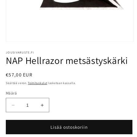
Avaa
aineisto
1
JOUSIVARUSTE.FI
NAP Hellrazor metsästyskärki
modaalisessa
ikkunassa
Normaalihinta
€57,00 EUR
Sisältää veron.
Toimituskulut
lasketaan kassalla.
Määrä
Vähennä
Lisää
tuotteen
tuotteen
NAP
NAP
Hellrazor
Hellrazor
Lisää ostoskoriin
metsästyskärki
metsästyskärki