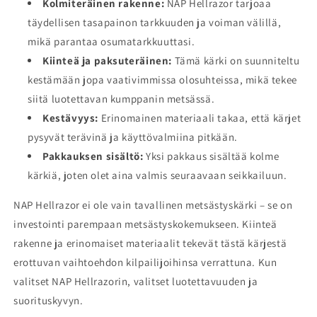
Kolmiteräinen rakenne:
NAP Hellrazor tarjoaa
täydellisen tasapainon tarkkuuden ja voiman välillä,
mikä parantaa osumatarkkuuttasi.
Kiinteä ja paksuteräinen:
Tämä kärki on suunniteltu
kestämään jopa vaativimmissa olosuhteissa, mikä tekee
siitä luotettavan kumppanin metsässä.
Kestävyys:
Erinomainen materiaali takaa, että kärjet
pysyvät terävinä ja käyttövalmiina pitkään.
Pakkauksen sisältö:
Yksi pakkaus sisältää kolme
kärkiä, joten olet aina valmis seuraavaan seikkailuun.
NAP Hellrazor ei ole vain tavallinen metsästyskärki – se on
investointi parempaan metsästyskokemukseen. Kiinteä
rakenne ja erinomaiset materiaalit tekevät tästä kärjestä
erottuvan vaihtoehdon kilpailijoihinsa verrattuna. Kun
valitset NAP Hellrazorin, valitset luotettavuuden ja
suorituskyvyn.