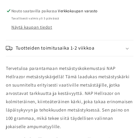
määrää
määrää
Nouto saatavilla paikassa
Verkkokaupan varasto
Tavallisesti valmis yli 5 päivässä
Näytä kaupan tiedot
Tuotteiden toimitusaika 1-2 viikkoa
Tervetuloa parantamaan metsästyskokemustasi NAP
Hellrazor metsästyskärjellä! Tämä laadukas metsästyskärki
on suunniteltu erityisesti vaativille metsästäjille, jotka
arvostavat tarkkuutta ja kestävyyttä. NAP Hellrazor on
kolmiteräinen, kiinteäteräinen kärki, joka takaa erinomaisen
läpäisykyvyn ja tehokkuuden metsästyksessä. Sen paino on
100 grammaa, mikä tekee siitä täydellisen valinnan
jokaiselle ampumatyylille.