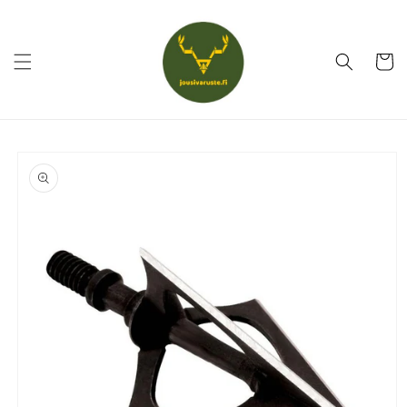
Ohita ja
siirry
sisältöön
Ostoskor
Siirry
tuotetietoihin