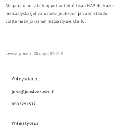
Älä jää ilman tätä huipputuotteita! Lisää NAP Hellrazor
metsästyskärjet varusteesi joukkoon ja valmistaudu
voittamaan jokainen metsästysseikkailu.
Lowest price in 30 days: 57.00 €
Yhteystiedot
juho@jousivaruste.fi
0503291517
Yhteistyössä