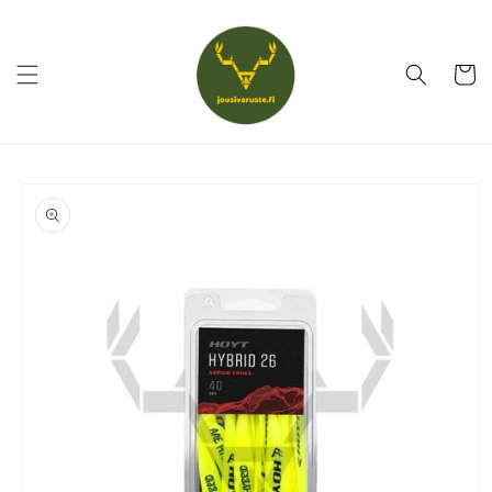
Ohita ja
siirry
sisältöön
Ostoskor
Siirry
tuotetietoihin