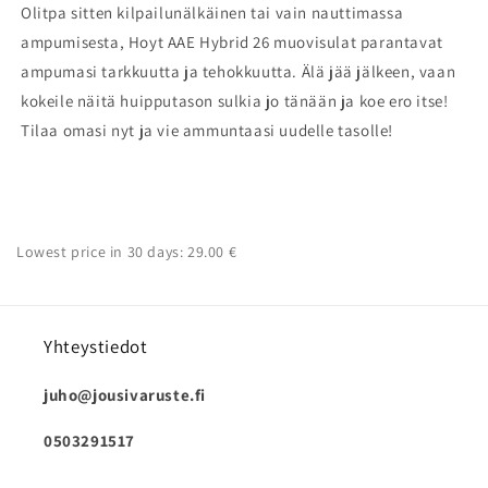
Olitpa sitten kilpailunälkäinen tai vain nauttimassa
ampumisesta, Hoyt AAE Hybrid 26 muovisulat parantavat
ampumasi tarkkuutta ja tehokkuutta. Älä jää jälkeen, vaan
kokeile näitä huipputason sulkia jo tänään ja koe ero itse!
Tilaa omasi nyt ja vie ammuntaasi uudelle tasolle!
Lowest price in 30 days: 29.00 €
Yhteystiedot
juho@jousivaruste.fi
0503291517