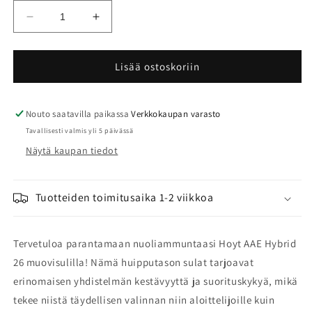
Vähennä
Lisää
tuotteen
tuotteen
Hoyt
Hoyt
AAE
AAE
Lisää ostoskoriin
Hybrid
Hybrid
26
26
muovisulka
muovisulka
Nouto saatavilla paikassa
Verkkokaupan varasto
40kpl
40kpl
Tavallisesti valmis yli 5 päivässä
määrää
määrää
Näytä kaupan tiedot
Tuotteiden toimitusaika 1-2 viikkoa
Tervetuloa parantamaan nuoliammuntaasi Hoyt AAE Hybrid
26 muovisulilla! Nämä huipputason sulat tarjoavat
erinomaisen yhdistelmän kestävyyttä ja suorituskykyä, mikä
tekee niistä täydellisen valinnan niin aloittelijoille kuin