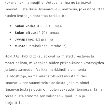
kokeneillekin ampujille. Uutuusmallina ne tarjoavat
innovatiivista Base Dynamics -suunnittelua, joka nopeuttaa
nuolen lentoa ja parantaa tarkkuutta.
Sulan korkeus:
0.50 tuumaa
Sulan pituus:
2.70 tuumaa
Jyväpaino:
8.5 grainia
Muoto:
Parabolinen (Parabolic)
Hoyt AAE Hybrid 26 -sulat ovat valmistettu kestävästä
materiaalista, mikä takaa niiden pitkäaikaisen kestävyyden
ja luotettavuuden. Vaikka markkinoilla on monia
vaihtoehtoja, nämä sulat erottuvat muista niiden
innovatiivisen suunnittelun ansiosta, joka minimoi
ilmanvastusta ja optimoi nuolen vakauden lennossa. Tämä
tekee niistä erinomaisen valinnan kilpailuihin ja
harjoitteluun.