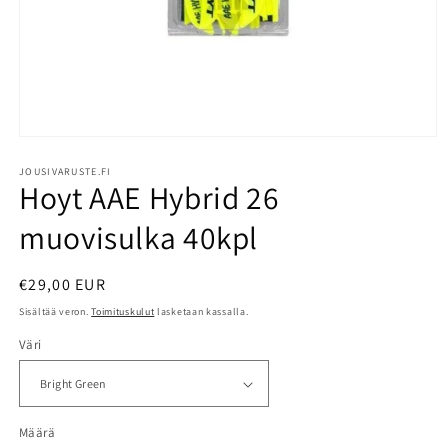
Avaa
aineisto
1
JOUSIVARUSTE.FI
Hoyt AAE Hybrid 26
modaalisessa
ikkunassa
muovisulka 40kpl
Normaalihinta
€29,00 EUR
Sisältää veron.
Toimituskulut
lasketaan kassalla.
Väri
Määrä