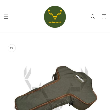
Ohita ja
siirry
sisältöön
Ostoskor
Siirry
tuotetietoihin