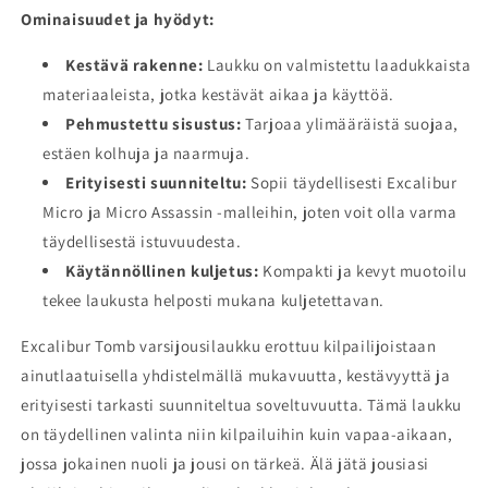
Ominaisuudet ja hyödyt:
Kestävä rakenne:
Laukku on valmistettu laadukkaista
materiaaleista, jotka kestävät aikaa ja käyttöä.
Pehmustettu sisustus:
Tarjoaa ylimääräistä suojaa,
estäen kolhuja ja naarmuja.
Erityisesti suunniteltu:
Sopii täydellisesti Excalibur
Micro ja Micro Assassin -malleihin, joten voit olla varma
täydellisestä istuvuudesta.
Käytännöllinen kuljetus:
Kompakti ja kevyt muotoilu
tekee laukusta helposti mukana kuljetettavan.
Excalibur Tomb varsijousilaukku erottuu kilpailijoistaan
ainutlaatuisella yhdistelmällä mukavuutta, kestävyyttä ja
erityisesti tarkasti suunniteltua soveltuvuutta. Tämä laukku
on täydellinen valinta niin kilpailuihin kuin vapaa-aikaan,
jossa jokainen nuoli ja jousi on tärkeä. Älä jätä jousiasi