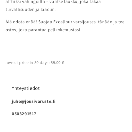
alttiiksi vahingoilta – valitse laukku, joka takaa
turvallisuuden ja laadun.
Älä odota enää! Suojaa Excalibur varsijousesi tänään ja tee
ostos, joka parantaa pelikokemustasi!
Lowest price in 30 days: 89.00 €
Yhteystiedot
juho@jousivaruste.fi
0503291517