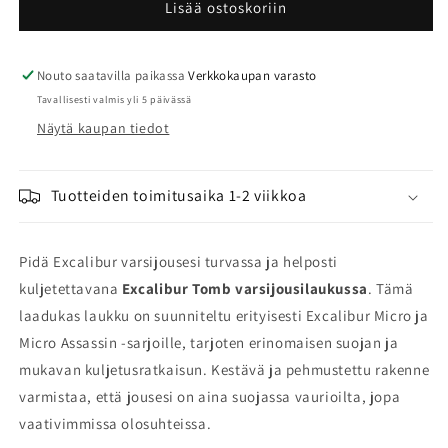
Tomb
Tomb
Lisää ostoskoriin
varsijousilaukku
varsijousilaukku
määrää
määrää
Nouto saatavilla paikassa
Verkkokaupan varasto
Tavallisesti valmis yli 5 päivässä
Näytä kaupan tiedot
Tuotteiden toimitusaika 1-2 viikkoa
Pidä Excalibur varsijousesi turvassa ja helposti
kuljetettavana
Excalibur Tomb varsijousilaukussa
. Tämä
laadukas laukku on suunniteltu erityisesti Excalibur Micro ja
Micro Assassin -sarjoille, tarjoten erinomaisen suojan ja
mukavan kuljetusratkaisun. Kestävä ja pehmustettu rakenne
varmistaa, että jousesi on aina suojassa vaurioilta, jopa
vaativimmissa olosuhteissa.