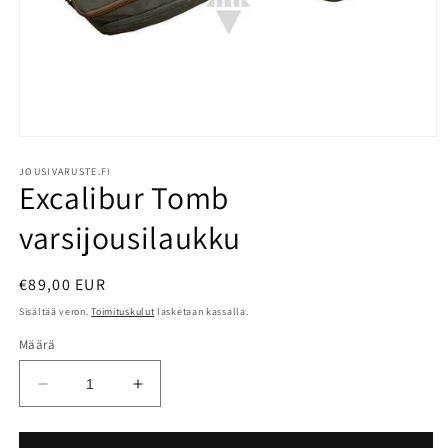
Avaa
aineisto
1
JOUSIVARUSTE.FI
Excalibur Tomb
modaalisessa
ikkunassa
varsijousilaukku
Normaalihinta
€89,00 EUR
Sisältää veron.
Toimituskulut
lasketaan kassalla.
Määrä
Vähennä
Lisää
tuotteen
tuotteen
Excalibur
Excalibur