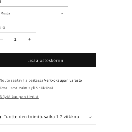
i
ärä
Vähennä
Lisää
tuotteen
tuotteen
Easton
Easton
Recurve
Recurve
Lisää ostoskoriin
Deluxe
Deluxe
määrää
määrää
Nouto saatavilla paikassa
Verkkokaupan varasto
Tavallisesti valmis yli 5 päivässä
Näytä kaupan tiedot
Tuotteiden toimitusaika 1-2 viikkoa