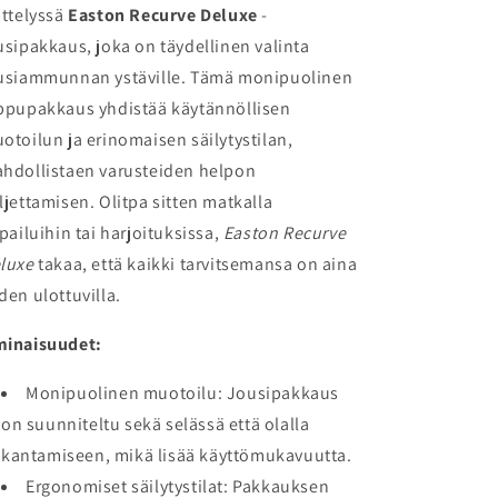
ittelyssä
Easton Recurve Deluxe
-
usipakkaus, joka on täydellinen valinta
usiammunnan ystäville. Tämä monipuolinen
ppupakkaus yhdistää käytännöllisen
otoilun ja erinomaisen säilytystilan,
hdollistaen varusteiden helpon
ljettamisen. Olitpa sitten matkalla
lpailuihin tai harjoituksissa,
Easton Recurve
luxe
takaa, että kaikki tarvitsemansa on aina
den ulottuvilla.
inaisuudet:
Monipuolinen muotoilu: Jousipakkaus
on suunniteltu sekä selässä että olalla
kantamiseen, mikä lisää käyttömukavuutta.
Ergonomiset säilytystilat: Pakkauksen