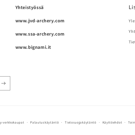
Li
Yhteistyössä
www.jvd-archery.com
Yle
Yht
www.ssa-archery.com
Tie
www.bignami.it
fy-verkkokaupat
Palautuskäytäntö
Tietosuojakäytäntö
Käyttöehdot
Toi