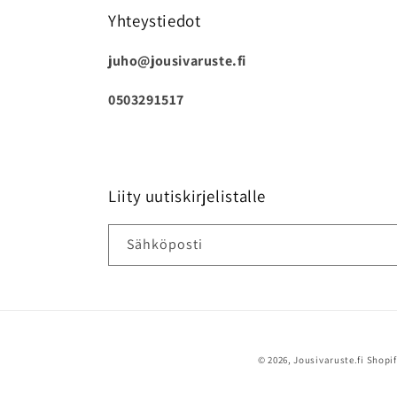
Yhteystiedot
juho@jousivaruste.fi
0503291517
Liity uutiskirjelistalle
Sähköposti
© 2026,
Jousivaruste.fi
Shopi