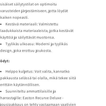
sisäiset säilytystilat on optimoitu
varusteiden järjestämiseen, jotta löydät
kaiken nopeasti.
Kestävä materiaali: Valmistettu
laadukkaista materiaaleista, jotka kestävät
käyttöä ja säilyttävät muotonsa.
Tyylikäs ulkoasu: Moderni ja tyylikäs
design, joka erottuu joukosta.
ödyt:
Helppo kuljetus: Voit valita, kannatko
pakkausta selässä tai olalla, mikä tekee siitä
erittäin käytännöllisen.
Suunniteltu ammattilaisille ja
harrastajille: Easton Recurve Deluxe -
jousipakkaus on tehty vastaamaan vaativien