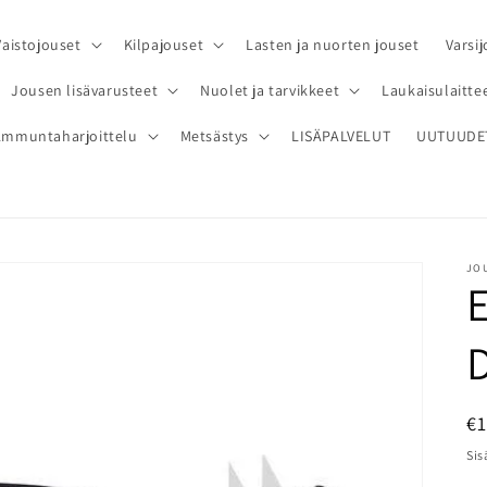
Vaistojouset
Kilpajouset
Lasten ja nuorten jouset
Varsij
Jousen lisävarusteet
Nuolet ja tarvikkeet
Laukaisulaittee
Ammuntaharjoittelu
Metsästys
LISÄPALVELUT
UUTUUDE
JOU
N
€
Sis