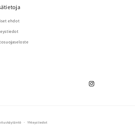
sätietoja
iset ehdot
eystiedot
tosuojaseloste
Instagram
mituskäytäntö
Yhteystiedot