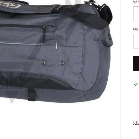
Vär
Mä