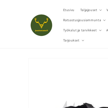
Ohita ja
siirry
sisältöön
Etusivu
Taljajouset
Ratsastusjousiammunta
Työkalut ja tarvikkeet
Tarjoukset
Siirry
tuotetietoihin