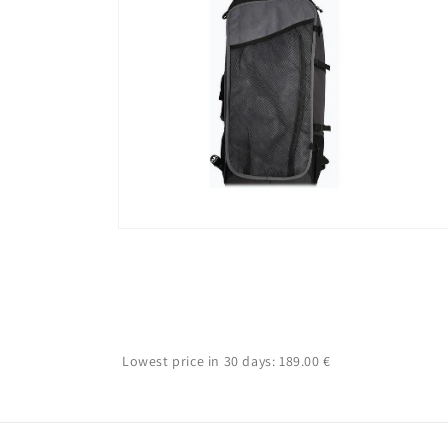
Avaa
aineisto
6
modaalisessa
ikkunassa
Lowest price in 30 days: 189.00 €