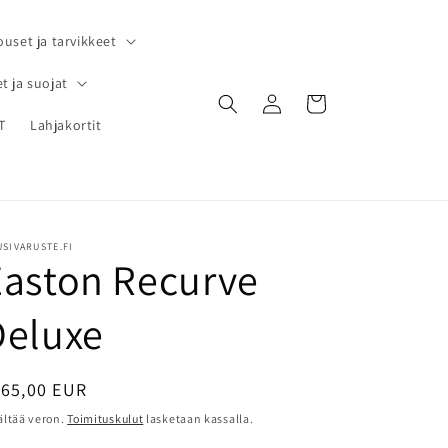
ouset ja tarvikkeet
t ja suojat
Kirjaudu
Ostoskori
sisään
T
Lahjakortit
SIVARUSTE.FI
Easton Recurve
Deluxe
ormaalihinta
165,00 EUR
ältää veron.
Toimituskulut
lasketaan kassalla.