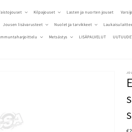
Vaistojouset
Kilpajouset
Lasten ja nuorten jouset
Varsij
Jousen lisävarusteet
Nuolet ja tarvikkeet
Laukaisulaittee
Ammuntaharjoittelu
Metsästys
LISÄPALVELUT
UUTUUDE
JOU
E
s
N
€