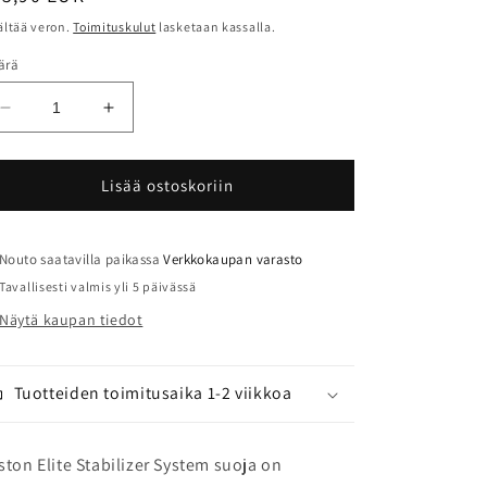
ältää veron.
Toimituskulut
lasketaan kassalla.
ärä
Vähennä
Lisää
tuotteen
tuotteen
Easton
Easton
Elite
Elite
Lisää ostoskoriin
stabilizer
stabilizer
system
system
suoja
suoja
Nouto saatavilla paikassa
Verkkokaupan varasto
määrää
määrää
Tavallisesti valmis yli 5 päivässä
Näytä kaupan tiedot
Tuotteiden toimitusaika 1-2 viikkoa
ston Elite Stabilizer System suoja on