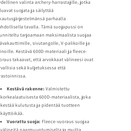
ydellinen valinta archery-harrastajille, jotka
luavat suojata ja säilyttää
kautusjärjestelmänsä parhaalla
hdollisella tavalla. Tämä suojapussi on
unniteltu tarjoamaan maksimaalista suojaa
ävakauttimille, sivutangolle, V-palikoille ja
inoille. Kestävä 600D-materiaali ja fleece-
oraus takaavat, että arvokkaat välineesi ovat
rvallisia sekä kuljetuksessa että
rastoinnissa.
Kestävä rakenne:
Valmistettu
korkealaatuisesta 600D-materiaalista, joka
kestää kulutusta ja pidentää tuotteen
käyttöikää.
Vuorattu suoja:
Fleece-vuoraus suojaa
välineitä naarmuuntumiselta ja muilta