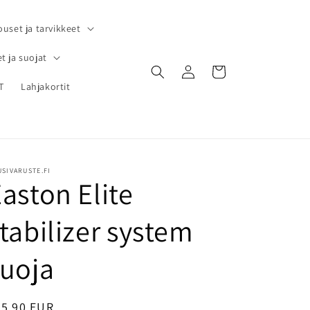
ouset ja tarvikkeet
t ja suojat
Kirjaudu
Ostoskori
sisään
T
Lahjakortit
SIVARUSTE.FI
aston Elite
tabilizer system
suoja
ormaalihinta
25,90 EUR