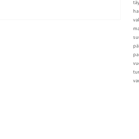
tä
ha
va
ma
su
pä
pa
vu
tu
va