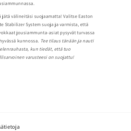
usiammunnassa.
ä jätä välineitäsi suojaamatta! Valitse Easton
ite Stabilizer System suoja ja varmista, että
vokkaat jousiammunta-asiat pysyvät turvassa
 hyvässä kunnossa.
Tee tilaus tänään ja nauti
elenrauhasta, kun tiedät, että tuo
llisarvoinen varusteesi on suojattu!
sätietoja