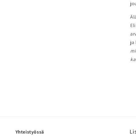
jo
Äl
El
ar
ja
mi
ka
Li
Yhteistyössä