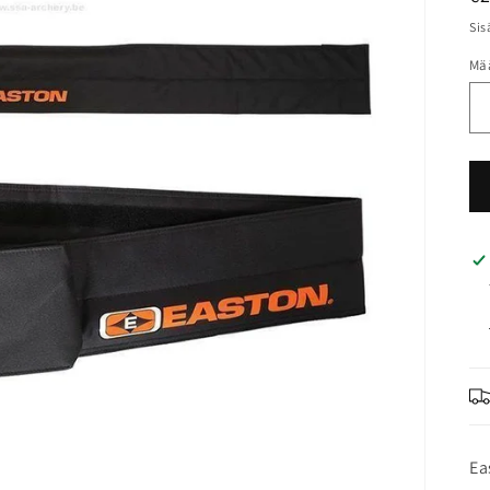
Sis
Mä
Ea