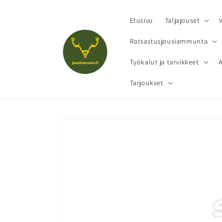
Ohita ja
siirry
sisältöön
Etusivu
Taljajouset
Ratsastusjousiammunta
Työkalut ja tarvikkeet
Tarjoukset
Siirry
tuotetietoihin