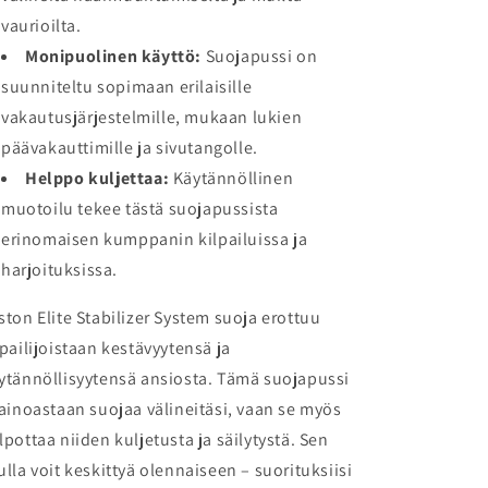
vaurioilta.
Monipuolinen käyttö:
Suojapussi on
suunniteltu sopimaan erilaisille
vakautusjärjestelmille, mukaan lukien
päävakauttimille ja sivutangolle.
Helppo kuljettaa:
Käytännöllinen
muotoilu tekee tästä suojapussista
erinomaisen kumppanin kilpailuissa ja
harjoituksissa.
ston Elite Stabilizer System suoja erottuu
lpailijoistaan kestävyytensä ja
ytännöllisyytensä ansiosta. Tämä suojapussi
 ainoastaan suojaa välineitäsi, vaan se myös
lpottaa niiden kuljetusta ja säilytystä. Sen
ulla voit keskittyä olennaiseen – suorituksiisi