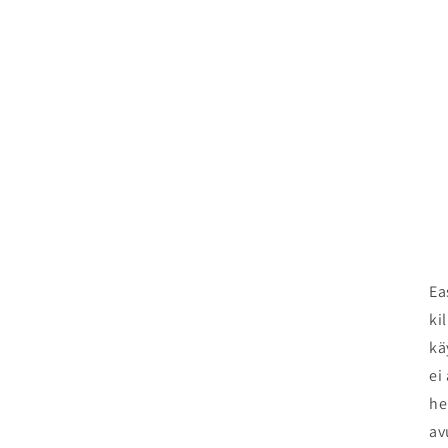
Ea
ki
kä
ei
he
av