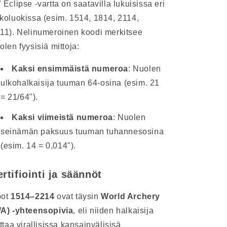
 Eclipse -vartta on saatavilla lukuisissa eri
koluokissa (esim. 1514, 1814, 2114,
11). Nelinumeroinen koodi merkitsee
olen fyysisiä mittoja:
Kaksi ensimmäistä numeroa
: Nuolen
ulkohalkaisija tuuman 64-osina (esim. 21
= 21/64").
Kaksi viimeistä numeroa
: Nuolen
seinämän paksuus tuuman tuhannesosina
(esim. 14 = 0,014").
ertifiointi ja säännöt
oot
1514–2214
ovat täysin
World Archery
A) -yhteensopivia
, eli niiden halkaisija
ittaa virallisissa kansainvälisisä