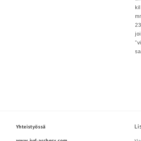
ki
mm
23
jo
"v
sa
Li
Yhteistyössä
www.jvd-archery.com
Yle