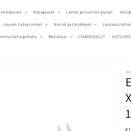
Vaistojouset
Kilpajouset
Lasten ja nuorten jouset
Varsij
Jousen lisävarusteet
Nuolet ja tarvikkeet
Laukaisulaittee
Ammuntaharjoittelu
Metsästys
LISÄPALVELUT
UUTUUDE
JOU
X
N
€