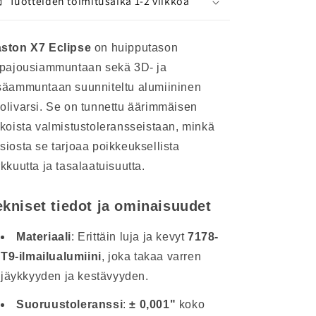
Tuotteiden toimitusaika 1-2 viikkoa
ston X7 Eclipse
on huipputason
lpajousiammuntaan sekä 3D- ja
säammuntaan suunniteltu alumiininen
olivarsi. Se on tunnettu äärimmäisen
ukoista valmistustoleransseistaan, minkä
siosta se tarjoaa poikkeuksellista
rkkuutta ja tasalaatuisuutta.
ekniset tiedot ja ominaisuudet
Materiaali
: Erittäin luja ja kevyt
7178-
T9-ilmailualumiini
, joka takaa varren
jäykkyyden ja kestävyyden.
Suoruustoleranssi
:
± 0,001"
koko