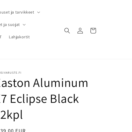
ouset ja tarvikkeet
t ja suojat
Kirjaudu
Ostoskori
sisään
T
Lahjakortit
SIVARUSTE.FI
Easton Aluminum
7 Eclipse Black
12kpl
ormaalihinta
139,00 EUR