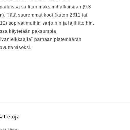
lpailuissa sallitun maksimihalkaisijan (9,3
). Tätä suuremmat koot (kuten 2311 tai
12) sopivat muihin sarjoihin ja lajiliittoihin,
issa käytetään paksumpia
iivanleikkaajia" parhaan pistemäärän
avuttamiseksi.
sätietoja
iset ehdot