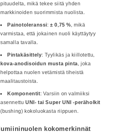
pituudelta, mikä tekee siitä yhden
markkinoiden suorimmista nuolista.
Painotoleranssi
:
± 0,75 %
, mikä
varmistaa, että jokainen nuoli käyttäytyy
samalla tavalla.
Pintakäsittely
: Tyylikäs ja kiillotettu,
kova-anodisoidun musta pinta
, joka
helpottaa nuolen vetämistä tiheistä
maalitaustoista.
Komponentit
: Varsiin on valmiiksi
asennettu
UNI- tai Super UNI -peräholkit
(bushing) kokoluokasta riippuen.
lumiininuolen kokomerkinnät