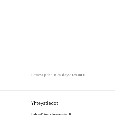
Lowest price in 30 days: 139.00 €
Yhteystiedot
juho@jousivaruste.fi