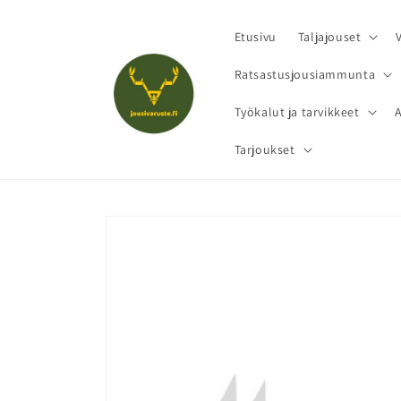
Ohita ja
siirry
sisältöön
Etusivu
Taljajouset
Ratsastusjousiammunta
Työkalut ja tarvikkeet
Tarjoukset
Siirry
tuotetietoihin