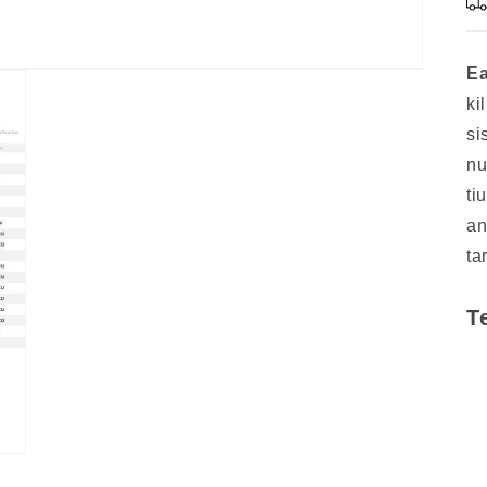
Ea
ki
si
nu
ti
an
ta
T