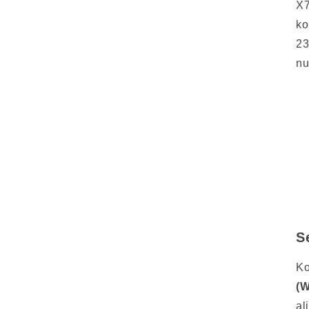
X7
ko
23
nu
S
K
(W
al