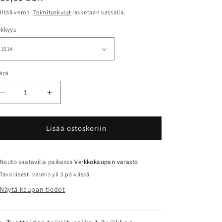
ältää veron.
Toimituskulut
lasketaan kassalla.
ykkyys
ärä
Vähennä
Lisää
tuotteen
tuotteen
Easton
Easton
Aluminum
Aluminum
Lisää ostoskoriin
X7
X7
Eclipse
Eclipse
Black
Black
Nouto saatavilla paikassa
Verkkokaupan varasto
12kpl
12kpl
Tavallisesti valmis yli 5 päivässä
määrää
määrää
Näytä kaupan tiedot