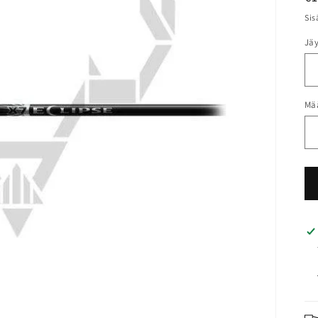
Sis
Jä
Mä