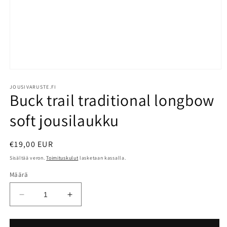
Avaa
aineisto
1
JOUSIVARUSTE.FI
Buck trail traditional longbow
modaalisessa
ikkunassa
soft jousilaukku
Normaalihinta
€19,00 EUR
Sisältää veron.
Toimituskulut
lasketaan kassalla.
Määrä
Vähennä
Lisää
tuotteen
tuotteen
Buck
Buck