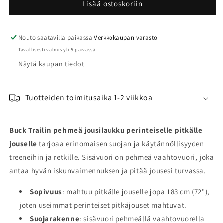
trail
trail
Lisää ostoskoriin
traditional
traditional
longbow
longbow
soft
soft
Nouto saatavilla paikassa
Verkkokaupan varasto
jousilaukku
jousilaukku
Tavallisesti valmis yli 5 päivässä
määrää
määrää
Näytä kaupan tiedot
Tuotteiden toimitusaika 1-2 viikkoa
Buck Trailin pehmeä jousilaukku perinteiselle pitkälle
jouselle
tarjoaa erinomaisen suojan ja käytännöllisyyden
treeneihin ja retkille. Sisävuori on pehmeä vaahtovuori, joka
antaa hyvän iskunvaimennuksen ja pitää jousesi turvassa.
Sopivuus
: mahtuu pitkälle jouselle jopa 183 cm (72"),
joten useimmat perinteiset pitkäjouset mahtuvat.
Suojarakenne
: sisävuori pehmeällä vaahtovuorella