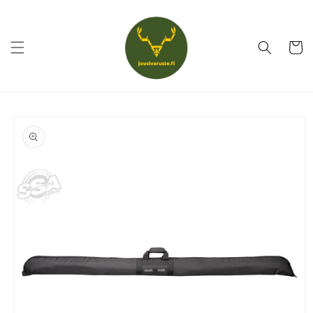
Ohita ja
siirry
sisältöön
Ostoskor
Siirry
tuotetietoihin