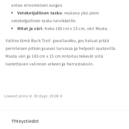
antaa erinomaisen suojan.
Vetoketjullinen tasku
: mukana yksi pieni
vetoketjullinen tasku tarvikkeille.
Mitat ja väri
: Koko 183 cm x 15 cm, väri Musta.
Valitse tämä Buck Trail -jousilaukku, jos haluat pitää
perinteisen pitkän jousesi turvassa ja helposti saatavilla.
Musta väri ja 183 cm x 15 cm mitoitus tekevät siitä
luotettavan valinnan arkeen ja harrastuksiin.
Lowest price in 30 days: 19.00 €
Yhteystiedot