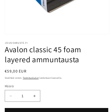
Avaa
aineisto
1
JOUSIVARUSTE.FI
Avalon classic 45 foam
modaalisessa
ikkunassa
layered ammuntausta
Normaalihinta
€59,00 EUR
Sisältää veron.
Toimituskulut
lasketaan kassalla.
Määrä
Vähennä
Lisää
tuotteen
tuotteen
Avalon
Avalon