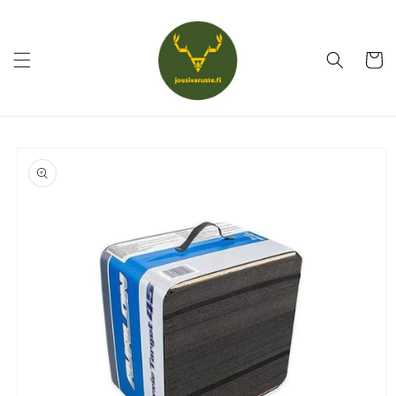
Ohita ja
siirry
sisältöön
Ostoskor
Siirry
tuotetietoihin