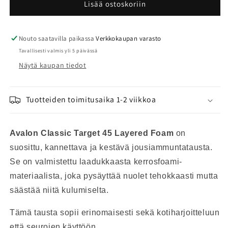
classic
classic
Lisää ostoskoriin
45
45
foam
foam
layered
layered
Nouto saatavilla paikassa
Verkkokaupan varasto
ammuntausta
ammuntausta
Tavallisesti valmis yli 5 päivässä
määrää
määrää
Näytä kaupan tiedot
Tuotteiden toimitusaika 1-2 viikkoa
Avalon Classic Target 45 Layered Foam
on
suosittu, kannettava ja kestävä jousiammuntatausta.
Se on valmistettu laadukkaasta kerrosfoami-
materiaalista, joka pysäyttää nuolet tehokkaasti mutta
säästää niitä kulumiselta.
Tämä tausta sopii erinomaisesti sekä kotiharjoitteluun
että seurojen käyttöön.