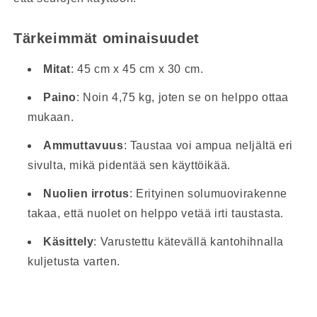
Tärkeimmät ominaisuudet
Mitat
: 45 cm x 45 cm x 30 cm.
Paino
: Noin 4,75 kg, joten se on helppo ottaa
mukaan.
Ammuttavuus
: Taustaa voi ampua neljältä eri
sivulta, mikä pidentää sen käyttöikää.
Nuolien irrotus
: Erityinen solumuovirakenne
takaa, että nuolet on helppo vetää irti taustasta.
Käsittely
: Varustettu kätevällä kantohihnalla
kuljetusta varten.