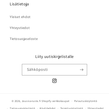
Lisätietoja
Yleiset ehdot
Yhteystiedot
Tietosuojaseloste
Liity uutiskirjelistalle
Sähköposti
Instagram
© 2026,
Jousivaruste.fi
Shopify-verkkokaupat
Palautuskäytäntö
Tietosuojakäytäntö
Käyttöehdot
Toimituskäytäntö
Yhteystiedot