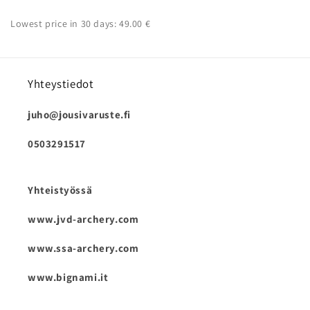
Lowest price in 30 days: 49.00 €
Yhteystiedot
juho@jousivaruste.fi
0503291517
Yhteistyössä
www.jvd-archery.com
www.ssa-archery.com
www.bignami.it