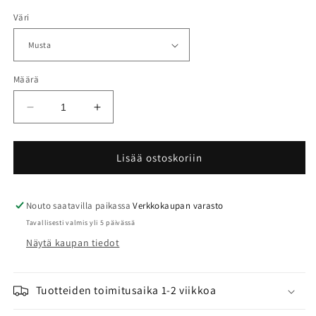
Väri
Määrä
Vähennä
Lisää
tuotteen
tuotteen
Topoint
Topoint
M3
M3
Lisää ostoskoriin
beginner
beginner
lasten
lasten
jousisetti
jousisetti
Nouto saatavilla paikassa
Verkkokaupan varasto
määrää
määrää
Tavallisesti valmis yli 5 päivässä
Näytä kaupan tiedot
Tuotteiden toimitusaika 1-2 viikkoa