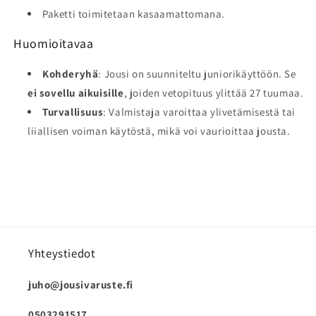
Paketti toimitetaan kasaamattomana.
Huomioitavaa
Kohderyhä
: Jousi on suunniteltu juniorikäyttöön. Se
ei sovellu aikuisille
, joiden vetopituus ylittää 27 tuumaa.
Turvallisuus
: Valmistaja varoittaa ylivetämisestä tai
liiallisen voiman käytöstä, mikä voi vaurioittaa jousta.
Yhteystiedot
juho@jousivaruste.fi
0503291517