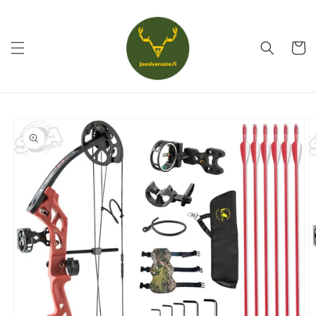
Ohita ja
siirry
sisältöön
Ostoskor
Siirry
tuotetietoihin