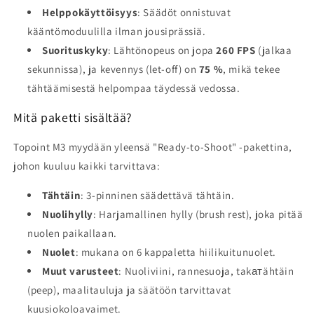
Helppokäyttöisyys
: Säädöt onnistuvat
kääntömoduulilla ilman jousiprässiä.
Suorituskyky
: Lähtönopeus on jopa
260 FPS
(jalkaa
sekunnissa), ja kevennys (let-off) on
75 %
, mikä tekee
tähtäämisestä helpompaa täydessä vedossa.
Mitä paketti sisältää?
Topoint M3 myydään yleensä "Ready-to-Shoot" -pakettina,
johon kuuluu kaikki tarvittava:
Tähtäin
: 3-pinninen säädettävä tähtäin.
Nuolihylly
: Harjamallinen hylly (brush rest), joka pitää
nuolen paikallaan.
Nuolet
: mukana on 6 kappaletta hiilikuitunuolet.
Muut varusteet
: Nuoliviini, rannesuoja, takатähtäin
(peep), maalitauluja ja säätöön tarvittavat
kuusiokoloavaimet.