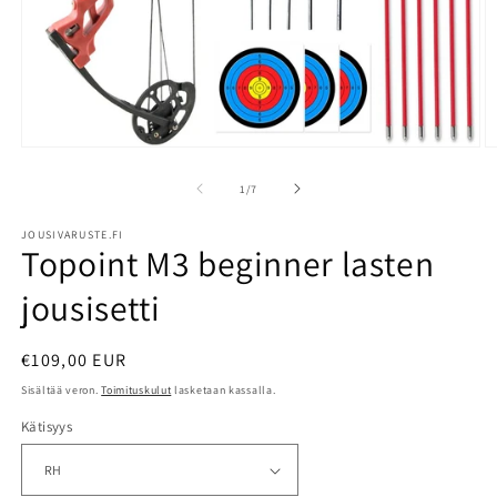
Avaa
A
aineisto
a
1
2
/
1
/
7
modaalisessa
m
ikkunassa
i
JOUSIVARUSTE.FI
Topoint M3 beginner lasten
jousisetti
Normaalihinta
€109,00 EUR
Sisältää veron.
Toimituskulut
lasketaan kassalla.
Kätisyys