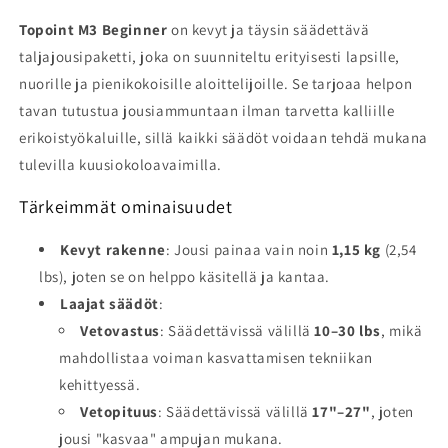
Topoint M3 Beginner
on kevyt ja täysin säädettävä
taljajousipaketti, joka on suunniteltu erityisesti lapsille,
nuorille ja pienikokoisille aloittelijoille. Se tarjoaa helpon
tavan tutustua jousiammuntaan ilman tarvetta kalliille
erikoistyökaluille, sillä kaikki säädöt voidaan tehdä mukana
tulevilla kuusiokoloavaimilla.
Tärkeimmät ominaisuudet
Kevyt rakenne
: Jousi painaa vain noin
1,15 kg
(2,54
lbs), joten se on helppo käsitellä ja kantaa.
Laajat säädöt
:
Vetovastus
: Säädettävissä välillä
10–30 lbs
, mikä
mahdollistaa voiman kasvattamisen tekniikan
kehittyessä.
Vetopituus
: Säädettävissä välillä
17"–27"
, joten
jousi "kasvaa" ampujan mukana.