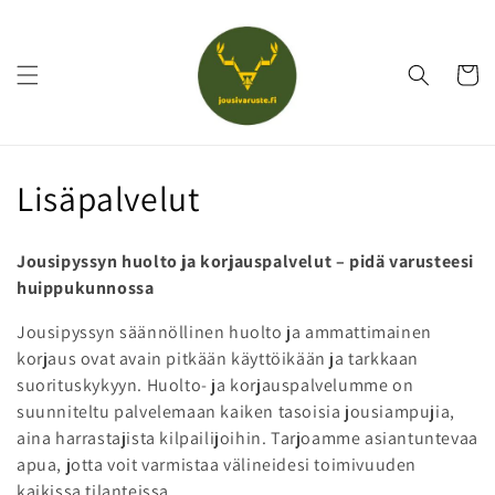
Ohita ja
siirry
sisältöön
Ostoskor
K
Lisäpalvelut
o
Jousipyssyn huolto ja korjauspalvelut – pidä varusteesi
k
huippukunnossa
o
Jousipyssyn säännöllinen huolto ja ammattimainen
korjaus ovat avain pitkään käyttöikään ja tarkkaan
e
suorituskykyyn. Huolto- ja korjauspalvelumme on
l
suunniteltu palvelemaan kaiken tasoisia jousiampujia,
aina harrastajista kilpailijoihin. Tarjoamme asiantuntevaa
m
apua, jotta voit varmistaa välineidesi toimivuuden
kaikissa tilanteissa.