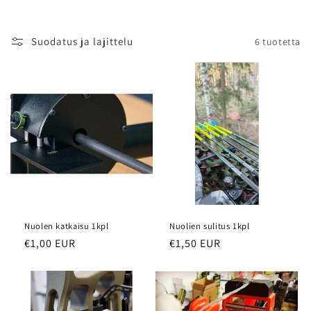
Suodatus ja lajittelu
6 tuotetta
Nuolen katkaisu 1kpl
Nuolien sulitus 1kpl
Normaalihinta
€1,00 EUR
Normaalihinta
€1,50 EUR