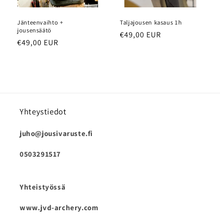
Jänteenvaihto +
Taljajousen kasaus 1h
jousensäätö
Normaalihinta
€49,00 EUR
Normaalihinta
€49,00 EUR
Yhteystiedot
juho@jousivaruste.fi
0503291517
Yhteistyössä
www.jvd-archery.com