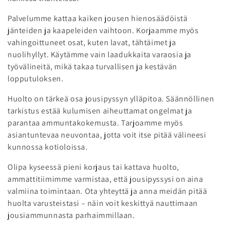
a
Palvelumme kattaa kaiken jousen hienosäädöistä
:
jänteiden ja kaapeleiden vaihtoon. Korjaamme myös
vahingoittuneet osat, kuten lavat, tähtäimet ja
nuolihyllyt. Käytämme vain laadukkaita varaosia ja
työvälineitä, mikä takaa turvallisen ja kestävän
lopputuloksen.
Huolto on tärkeä osa jousipyssyn ylläpitoa. Säännöllinen
tarkistus estää kulumisen aiheuttamat ongelmat ja
parantaa ammuntakokemusta. Tarjoamme myös
asiantuntevaa neuvontaa, jotta voit itse pitää välineesi
kunnossa kotioloissa.
Olipa kyseessä pieni korjaus tai kattava huolto,
ammattitiimimme varmistaa, että jousipyssysi on aina
valmiina toimintaan. Ota yhteyttä ja anna meidän pitää
huolta varusteistasi – näin voit keskittyä nauttimaan
jousiammunnasta parhaimmillaan.