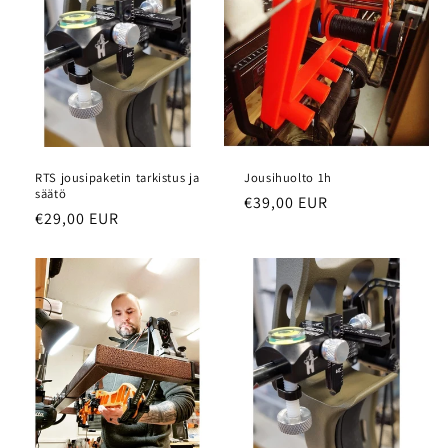
RTS jousipaketin tarkistus ja
Jousihuolto 1h
säätö
Normaalihinta
€39,00 EUR
Normaalihinta
€29,00 EUR