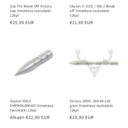
Gas Pro Break-Off Victory
Skylon S-SIZE / ID6.2 Break
Vap liimattava taulukärki
off liimattava taulukärki
12kpl
12kpl
Normaalihinta
€25,90 EUR
Normaalihinta
€11,90 EUR
Skylon ID8.0
Victory 3DHV .204 80-150
EMPROS/BRUXX liimattava
grain liimattava taulukärki
taulukärki 12kpl
12kpl
Normaalihinta
Alkaen €12,90 EUR
Normaalihinta
€25,90 EUR