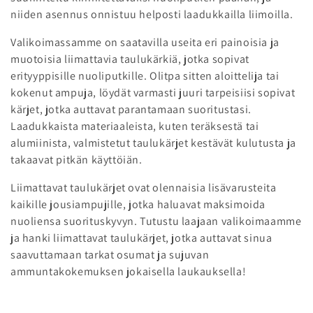
a
niiden asennus onnistuu helposti laadukkailla liimoilla.
:
Valikoimassamme on saatavilla useita eri painoisia ja
muotoisia liimattavia taulukärkiä, jotka sopivat
erityyppisille nuoliputkille. Olitpa sitten aloittelija tai
kokenut ampuja, löydät varmasti juuri tarpeisiisi sopivat
kärjet, jotka auttavat parantamaan suoritustasi.
Laadukkaista materiaaleista, kuten teräksestä tai
alumiinista, valmistetut taulukärjet kestävät kulutusta ja
takaavat pitkän käyttöiän.
Liimattavat taulukärjet ovat olennaisia lisävarusteita
kaikille jousiampujille, jotka haluavat maksimoida
nuoliensa suorituskyvyn. Tutustu laajaan valikoimaamme
ja hanki liimattavat taulukärjet, jotka auttavat sinua
saavuttamaan tarkat osumat ja sujuvan
ammuntakokemuksen jokaisella laukauksella!