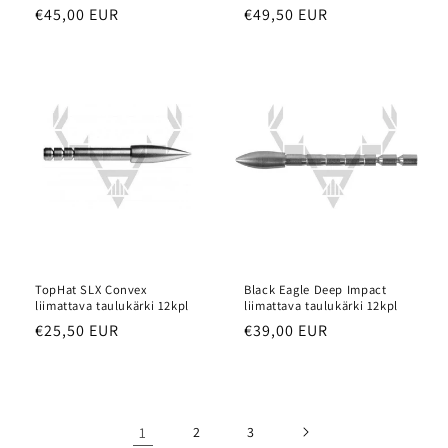
Normaalihinta
€45,00 EUR
Normaalihinta
€49,50 EUR
TopHat SLX Convex
Black Eagle Deep Impact
liimattava taulukärki 12kpl
liimattava taulukärki 12kpl
Normaalihinta
€25,50 EUR
Normaalihinta
€39,00 EUR
1
2
3