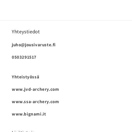
Yhteystiedot
juho@jousivaruste.fi
0503291517
Yhteistyössä
www.jvd-archery.com
www.ssa-archery.com
www.bignami.it