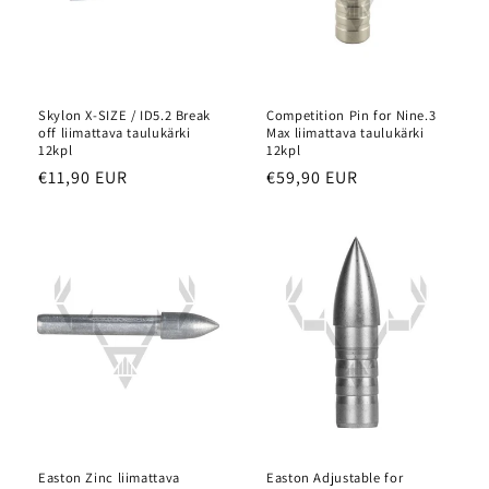
Skylon X-SIZE / ID5.2 Break
Competition Pin for Nine.3
off liimattava taulukärki
Max liimattava taulukärki
12kpl
12kpl
Normaalihinta
€11,90 EUR
Normaalihinta
€59,90 EUR
Easton Zinc liimattava
Easton Adjustable for