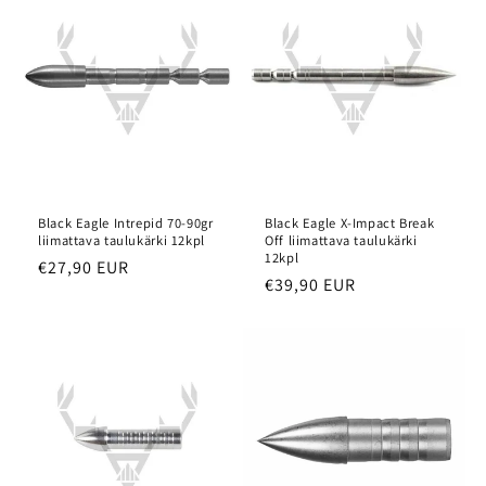
Black Eagle Intrepid 70-90gr
Black Eagle X-Impact Break
liimattava taulukärki 12kpl
Off liimattava taulukärki
12kpl
Normaalihinta
€27,90 EUR
Normaalihinta
€39,90 EUR