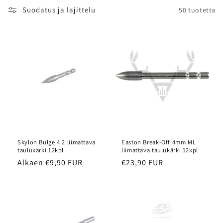
Suodatus ja lajittelu
50 tuotetta
Skylon Bulge 4.2 liimattava
Easton Break-Off 4mm ML
taulukärki 12kpl
liimattava taulukärki 12kpl
Normaalihinta
Alkaen €9,90 EUR
Normaalihinta
€23,90 EUR