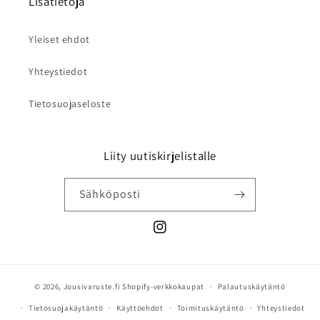
Lisätietoja
Yleiset ehdot
Yhteystiedot
Tietosuojaseloste
Liity uutiskirjelistalle
Sähköposti
Instagram
© 2026,
Jousivaruste.fi
Shopify-verkkokaupat
Palautuskäytäntö
Tietosuojakäytäntö
Käyttöehdot
Toimituskäytäntö
Yhteystiedot