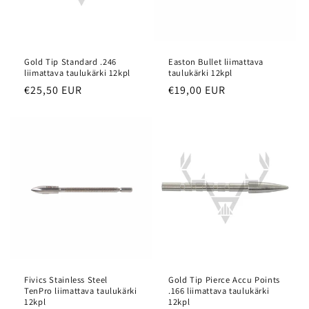
Gold Tip Standard .246
Easton Bullet liimattava
liimattava taulukärki 12kpl
taulukärki 12kpl
Normaalihinta
€25,50 EUR
Normaalihinta
€19,00 EUR
Fivics Stainless Steel
Gold Tip Pierce Accu Points
TenPro liimattava taulukärki
.166 liimattava taulukärki
12kpl
12kpl