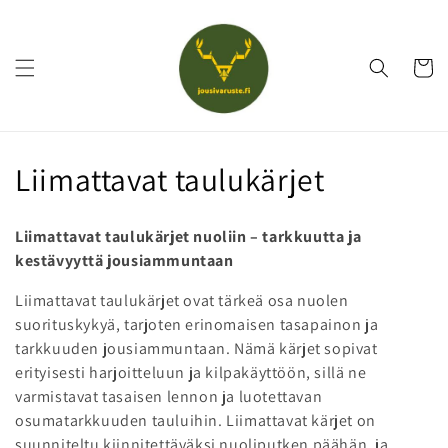
Ohita ja
siirry
sisältöön
Ostoskor
K
Liimattavat taulukärjet
o
Liimattavat taulukärjet nuoliin – tarkkuutta ja
k
kestävyyttä jousiammuntaan
o
Liimattavat taulukärjet ovat tärkeä osa nuolen
suorituskykyä, tarjoten erinomaisen tasapainon ja
e
tarkkuuden jousiammuntaan. Nämä kärjet sopivat
l
erityisesti harjoitteluun ja kilpakäyttöön, sillä ne
varmistavat tasaisen lennon ja luotettavan
m
osumatarkkuuden tauluihin. Liimattavat kärjet on
suunniteltu kiinnitettäväksi nuoliputken päähän, ja