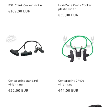
PSE Crank Cocker viritin
Hori-Zone Crank Cocker
plastic viritin
Normaalihinta
€109,00 EUR
Normaalihinta
€59,00 EUR
Centerpoint standard
Centerpoint CP400
viritinnaru
viritinnaru
Normaalihinta
€22,00 EUR
Normaalihinta
€44,00 EUR