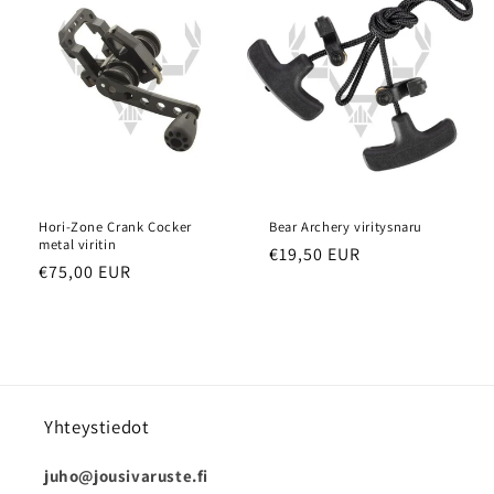
Hori-Zone Crank Cocker
Bear Archery viritysnaru
metal viritin
Normaalihinta
€19,50 EUR
Normaalihinta
€75,00 EUR
Yhteystiedot
juho@jousivaruste.fi