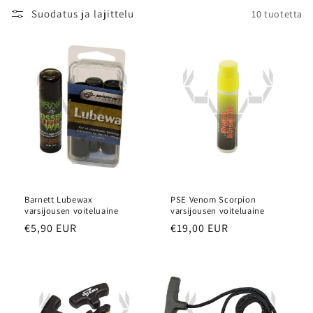
Suodatus ja lajittelu
10 tuotetta
Barnett Lubewax
PSE Venom Scorpion
varsijousen voiteluaine
varsijousen voiteluaine
Normaalihinta
€5,90 EUR
Normaalihinta
€19,00 EUR