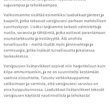
a
sujuvampaa ja tehokkaampaa.
:
Valikoimamme sisältää esimerkiksi laadukkaat jänteet ja
kaapelit, jotka takaavat varsijousesi parhaan mahdollisen
suorituskyvyn. Lisäksi tarjoamme tarkasti valmistettuja
nuolia, varaosia ja tähtäimiä, jotka auttavat parantamaan
osumatarkkuutta ja kestävyyttä. Älä unohda
turvallisuutta – meiltä löydät myös jännevahteja ja
sormisuojia, jotka lisäävät turvallisuutta jokaisessa
laukauksessa.
Varsijousien lisätarvikkeet sopivat niin harjoitteluun kuin
kilpa-ammuntaankin, ja ne on suunniteltu kestämään
vaativia olosuhteita. Tutustu verkkokauppamme
valikoimaan ja varmista, että varsijousesi varustus on
aina huippukunnossa. Laadukkaat lisätarvikkeet tekevät
varsijousen käytöstä nautinnollista ja tehokasta!