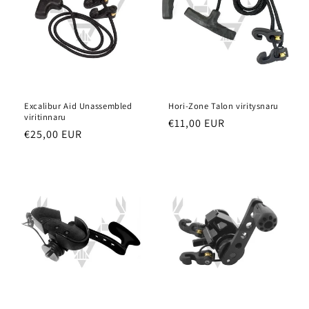
Excalibur Aid Unassembled
Hori-Zone Talon viritysnaru
viritinnaru
Normaalihinta
€11,00 EUR
Normaalihinta
€25,00 EUR