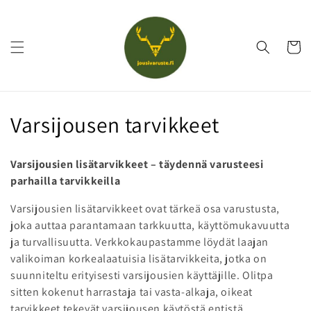
Ohita ja
siirry
sisältöön
Ostoskor
K
Varsijousen tarvikkeet
o
Varsijousien lisätarvikkeet – täydennä varusteesi
k
parhailla tarvikkeilla
o
Varsijousien lisätarvikkeet ovat tärkeä osa varustusta,
joka auttaa parantamaan tarkkuutta, käyttömukavuutta
e
ja turvallisuutta. Verkkokaupastamme löydät laajan
l
valikoiman korkealaatuisia lisätarvikkeita, jotka on
suunniteltu erityisesti varsijousien käyttäjille. Olitpa
m
sitten kokenut harrastaja tai vasta-alkaja, oikeat
tarvikkeet tekevät varsijousen käytöstä entistä