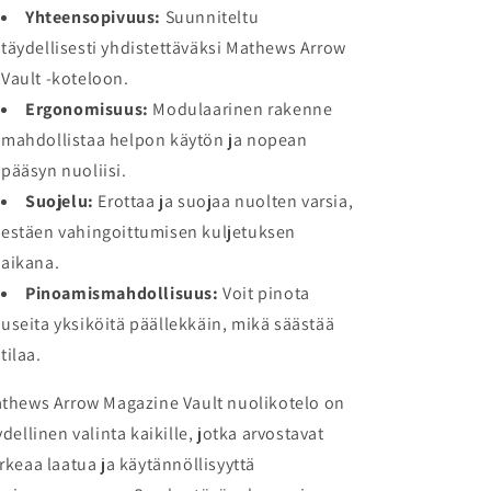
Yhteensopivuus:
Suunniteltu
täydellisesti yhdistettäväksi Mathews Arrow
Vault -koteloon.
Ergonomisuus:
Modulaarinen rakenne
mahdollistaa helpon käytön ja nopean
pääsyn nuoliisi.
Suojelu:
Erottaa ja suojaa nuolten varsia,
estäen vahingoittumisen kuljetuksen
aikana.
Pinoamismahdollisuus:
Voit pinota
useita yksiköitä päällekkäin, mikä säästää
tilaa.
thews Arrow Magazine Vault nuolikotelo on
ydellinen valinta kaikille, jotka arvostavat
rkeaa laatua ja käytännöllisyyttä