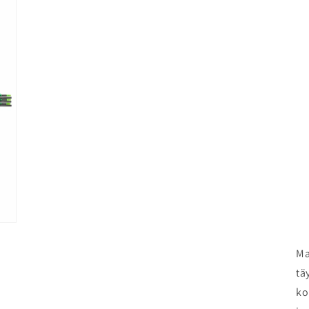
3
modaalisessa
ikkunassa
Ma
tä
ko