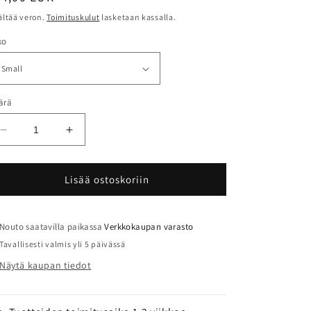
ältää veron.
Toimituskulut
lasketaan kassalla.
ko
ärä
Vähennä
Lisää
tuotteen
tuotteen
Mathews
Mathews
Arrow
Arrow
Lisää ostoskoriin
Magazine
Magazine
Vault
Vault
nuolikotelo
nuolikotelo
Nouto saatavilla paikassa
Verkkokaupan varasto
määrää
määrää
Tavallisesti valmis yli 5 päivässä
Näytä kaupan tiedot