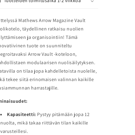
Tuotteiden toimitusaika 1-2 viikkoa
ittelyssä Mathews Arrow Magazine Vault
olikotelo, täydellinen ratkaisu nuolien
ilyttämiseen ja organisointiin! Tämä
novatiivinen tuote on suunniteltu
tegroitavaksi Arrow Vault -koteloon,
hdollistaen modulaarisen nuolisäilytyksen.
atavilla on tilaa jopa kahdelletoista nuolelle,
kä tekee siitä erinomaisen valinnan kaikille
usiammunnan harrastajille.
inaisuudet:
Kapasiteetti:
Pystyy pitämään jopa 12
nuolta, mikä takaa riittävän tilan kaikille
varusteillesi.