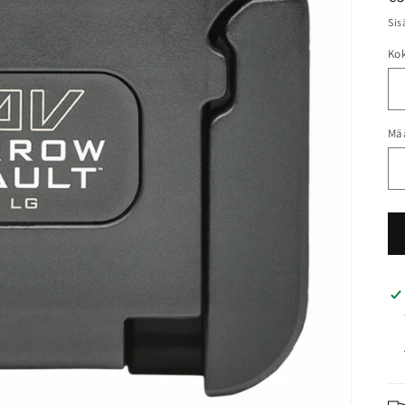
Sis
Ko
Mä