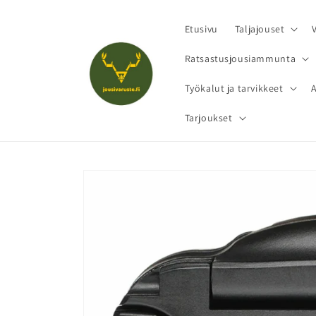
Ohita ja
siirry
sisältöön
Etusivu
Taljajouset
Ratsastusjousiammunta
Työkalut ja tarvikkeet
Tarjoukset
Siirry
tuotetietoihin