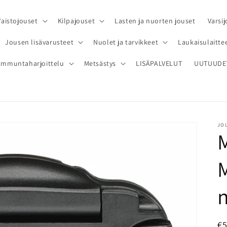
Vaistojouset
Kilpajouset
Lasten ja nuorten jouset
Varsij
Jousen lisävarusteet
Nuolet ja tarvikkeet
Laukaisulaittee
Ammuntaharjoittelu
Metsästys
LISÄPALVELUT
UUTUUDE
JOU
n
N
€