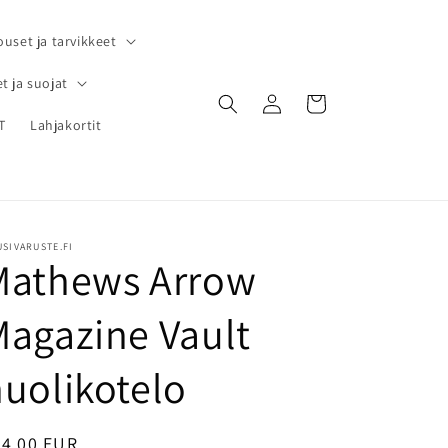
ouset ja tarvikkeet
t ja suojat
Kirjaudu
Ostoskori
sisään
T
Lahjakortit
SIVARUSTE.FI
Mathews Arrow
Magazine Vault
uolikotelo
ormaalihinta
54,00 EUR