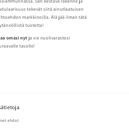
usiammunnassa. Sen kestävä rakenne ja
dulaarisuus tekevät siitä ainutlaatuisen
ihtoehdon markkinoilla. Älä jää ilman tätä
ytännöllistä tuotetta!
laa omasi nyt
ja vie nuolivarastosi
uraavalle tasolle!
sätietoja
iset ehdot