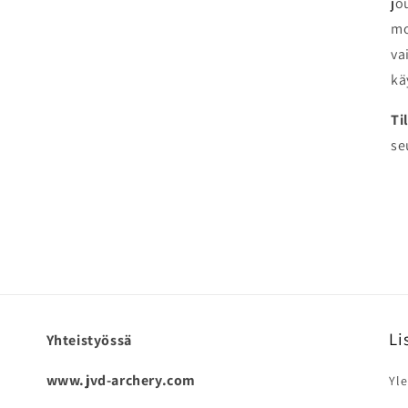
jo
mo
va
kä
Ti
se
Li
Yhteistyössä
www.jvd-archery.com
Yle