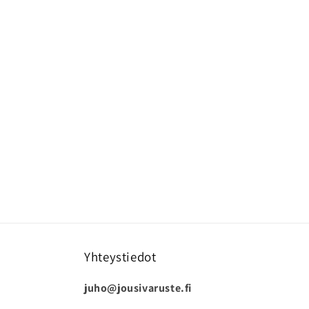
Yhteystiedot
juho@jousivaruste.fi