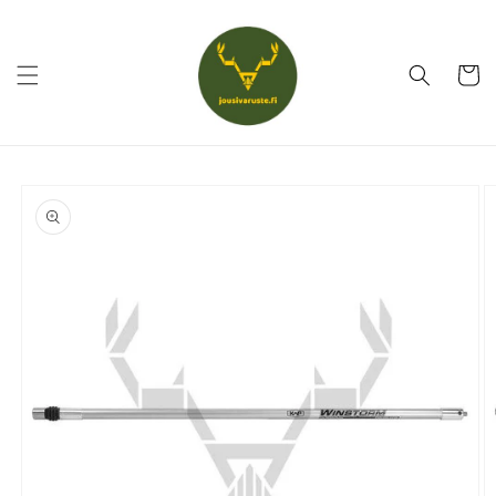
Ohita ja
siirry
sisältöön
Ostoskor
Siirry
tuotetietoihin