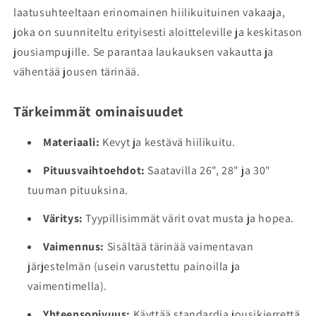
laatusuhteeltaan erinomainen hiilikuituinen vakaaja,
joka on suunniteltu erityisesti aloitteleville ja keskitason
jousiampujille. Se parantaa laukauksen vakautta ja
vähentää jousen tärinää.
Tärkeimmät ominaisuudet
Materiaali:
Kevyt ja kestävä hiilikuitu.
Pituusvaihtoehdot:
Saatavilla 26", 28" ja 30"
tuuman pituuksina.
Väritys:
Tyypillisimmät värit ovat musta ja hopea.
Vaimennus:
Sisältää tärinää vaimentavan
järjestelmän (usein varustettu painoilla ja
vaimentimella).
Yhteensopivuus:
Käyttää standardia jousikierrettä