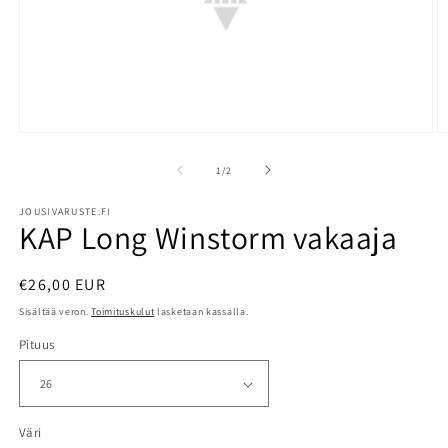
Avaa
A
aineisto
a
1
2
/
1
/
2
modaalisessa
m
ikkunassa
i
JOUSIVARUSTE.FI
KAP Long Winstorm vakaaja
Normaalihinta
€26,00 EUR
Sisältää veron.
Toimituskulut
lasketaan kassalla.
Pituus
Väri