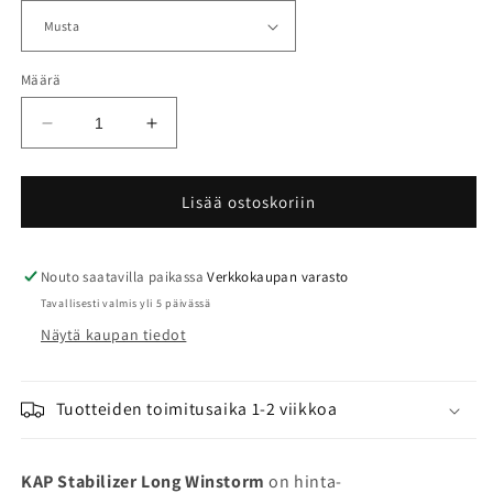
Määrä
Vähennä
Lisää
tuotteen
tuotteen
KAP
KAP
Long
Long
Lisää ostoskoriin
Winstorm
Winstorm
vakaaja
vakaaja
määrää
määrää
Nouto saatavilla paikassa
Verkkokaupan varasto
Tavallisesti valmis yli 5 päivässä
Näytä kaupan tiedot
Tuotteiden toimitusaika 1-2 viikkoa
KAP Stabilizer Long Winstorm
on hinta-