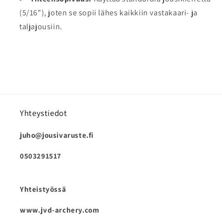
(5/16"), joten se sopii lähes kaikkiin vastakaari- ja
taljajousiin.
Yhteystiedot
juho@jousivaruste.fi
0503291517
Yhteistyössä
www.jvd-archery.com