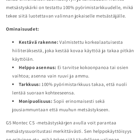
metsästyskärki on testattu 100% pyörimistarkkuudelle, mikä
tekee siitä luotettavan valinnan jokaiselle metsästäjälle.
Ominaisuudet:
Kestävä rakenne:
Valmistettu korkealaatuisesta
hiiliteräksestä, joka kestää kovaa käyttöä ja takaa pitkän
käyttöiän.
Helppo asennus:
Ei tarvitse kokoonpanoa tai osien
vaihtoa; asenna vain ruuvi ja ammu.
Tarkkuus:
100% pyörimistarkkuus takaa, että nuoli
lentää suoraan kohteeseensa.
Monipuolisuus:
Sopii erinomaisesti sekä
jousiammuntaan että muuhun metsästykseen.
G5 Montec CS -metsästyskärjen avulla voit parantaa
metsästyssuoritustasi merkittävästi. Sen helppokäyttöisyys
on erityinen etu, mikä tekee siitä täydellisen valinnan