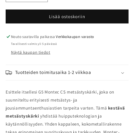
tuotteen
tuotteen
G5
G5
Montec
Montec
Lisää ostoskoriin
CS
CS
metsästyskärki
metsästyskärki
määrää
määrää
Nouto saatavilla paikassa
Verkkokaupan varasto
Tavallisesti valmis yli 5 päivässä
Näytä kaupan tiedot
Tuotteiden toimitusaika 1-2 viikkoa
Esittele itsellesi G5 Montec CS metsästyskärki, joka on
suunniteltu erityisesti metsästys- ja
jousiammuntaenthusiastien tarpeita varten. Tämä
kestävä
metsästyskärki
yhdistää huipputeknologian ja
käytännöllisyyden. Yhden kappaleen, kokometallirakenne
takaa erinomaisen suorituskyvyn ja tarkkuuden. Montec-