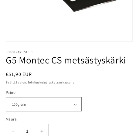
Avaa
aineisto
1
JOUSIVARUSTE.FI
G5 Montec CS metsästyskärki
modaalisessa
ikkunassa
Normaalihinta
€51,90 EUR
Sisältää veron.
Toimituskulut
lasketaan kassalla.
Paino
Määrä
Vähennä
Lisää