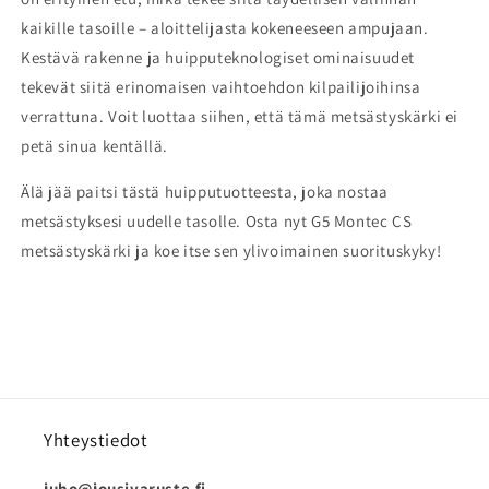
kaikille tasoille – aloittelijasta kokeneeseen ampujaan.
Kestävä rakenne ja huipputeknologiset ominaisuudet
tekevät siitä erinomaisen vaihtoehdon kilpailijoihinsa
verrattuna. Voit luottaa siihen, että tämä metsästyskärki ei
petä sinua kentällä.
Älä jää paitsi tästä huipputuotteesta, joka nostaa
metsästyksesi uudelle tasolle. Osta nyt G5 Montec CS
metsästyskärki ja koe itse sen ylivoimainen suorituskyky!
Yhteystiedot
juho@jousivaruste.fi