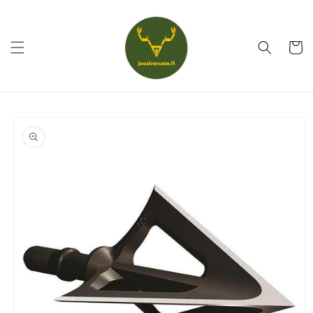
Ohita ja
siirry
sisältöön
Ostoskor
Siirry
tuotetietoihin