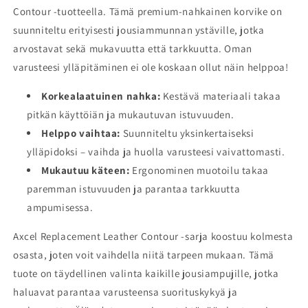
Contour -tuotteella. Tämä premium-nahkainen korvike on
suunniteltu erityisesti jousiammunnan ystäville, jotka
arvostavat sekä mukavuutta että tarkkuutta. Oman
varusteesi ylläpitäminen ei ole koskaan ollut näin helppoa!
Korkealaatuinen nahka:
Kestävä materiaali takaa
pitkän käyttöiän ja mukautuvan istuvuuden.
Helppo vaihtaa:
Suunniteltu yksinkertaiseksi
ylläpidoksi – vaihda ja huolla varusteesi vaivattomasti.
Mukautuu käteen:
Ergonominen muotoilu takaa
paremman istuvuuden ja parantaa tarkkuutta
ampumisessa.
Axcel Replacement Leather Contour -sarja koostuu kolmesta
osasta, joten voit vaihdella niitä tarpeen mukaan. Tämä
tuote on täydellinen valinta kaikille jousiampujille, jotka
haluavat parantaa varusteensa suorituskykyä ja