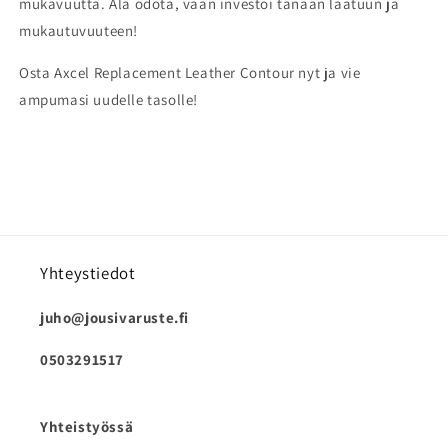
mukavuutta. Älä odota, vaan investoi tänään laatuun ja
mukautuvuuteen!
Osta Axcel Replacement Leather Contour nyt ja vie
ampumasi uudelle tasolle!
Yhteystiedot
juho@jousivaruste.fi
0503291517
Yhteistyössä