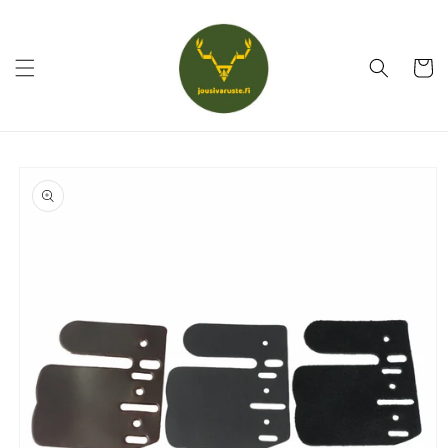
Ohita ja
siirry
sisältöön
Ostoskor
Siirry
tuotetietoihin