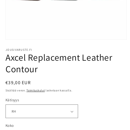
Avaa
aineisto
1
JOUSIVARUSTE.FI
Axcel Replacement Leather
modaalisessa
ikkunassa
Contour
Normaalihinta
€39,00 EUR
Sisältää veron.
Toimituskulut
lasketaan kassalla.
Kätisyys
Koko