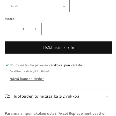
Määrä
Vähennä
Lisää
tuotteen
tuotteen
Axcel
Axcel
Replacement
Replacement
Lisää ostoskoriin
Leather
Leather
Contour
Contour
määrää
määrää
Nouto saatavilla paikassa
Verkkokaupan varasto
Tavallisesti valmis yli 5 päivässä
Näytä kaupan tiedot
Tuotteiden toimitusaika 1-2 viikkoa
Paranna ampumakokemustasi Axcel Replacement Leather