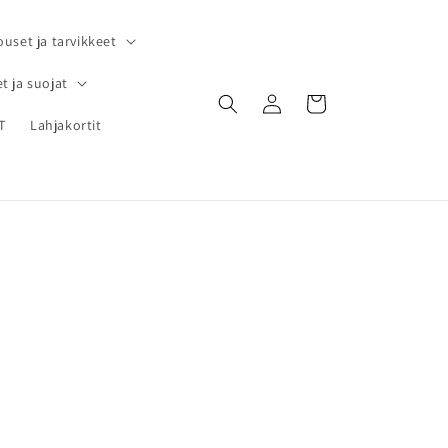
ouset ja tarvikkeet
t ja suojat
Kirjaudu
Ostoskori
sisään
T
Lahjakortit