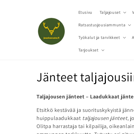
Ohita ja
siirry
sisältöön
Etusivu
Taljajouset
Ratsastusjousiammunta
Työkalut ja tarvikkeet
Tarjoukset
K
Jänteet taljajousi
o
Taljajousen jänteet – Laadukkaat jän
k
Etsitkö kestävää ja suorituskykyistä jän
huippulaadukkaat
taljajousen jänteet
, 
o
Olitpa harrastaja tai kilpailija, oikeanl