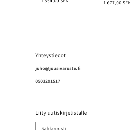
Normaalihinta
1 554,00 SEK
1 677,00 SE
Yhteystiedot
juho@jousivaruste.fi
0503291517
Liity uutiskirjelistalle
Sähköposti