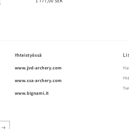
Normaalihinta
1 777,00 SEK
K
Li
Yhteistyössä
www.jvd-archery.com
Yle
Yht
www.ssa-archery.com
Tie
www.bignami.it