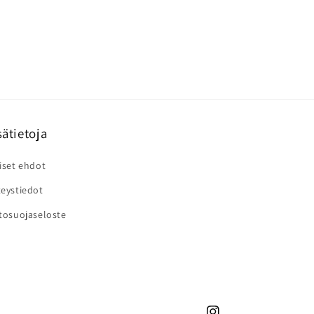
sätietoja
iset ehdot
eystiedot
tosuojaseloste