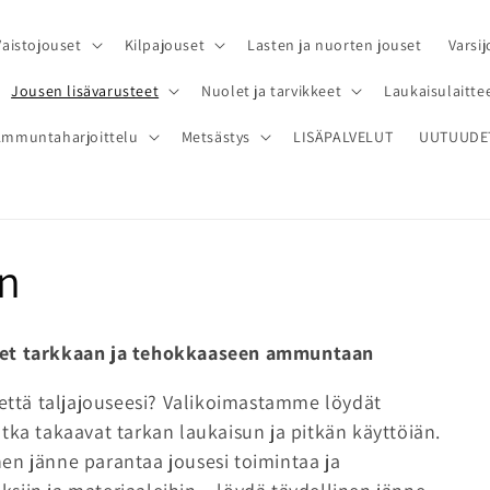
Vaistojouset
Kilpajouset
Lasten ja nuorten jouset
Varsij
Jousen lisävarusteet
Nuolet ja tarvikkeet
Laukaisulaittee
Ammuntaharjoittelu
Metsästys
LISÄPALVELUT
UUTUUDE
in
teet tarkkaan ja tehokkaaseen ammuntaan
nettä taljajouseesi? Valikoimastamme löydät
jotka takaavat tarkan laukaisun ja pitkän käyttöiän.
ainen jänne parantaa jousesi toimintaa ja