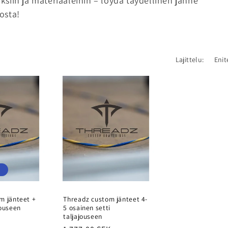
siin ja materiaaleihin – löydä täydellinen jänne
kosta!
Lajittelu:
i
m jänteet +
Threadz custom jänteet 4-
jouseen
5 osainen setti
taljajouseen
nta
Myyntihinta