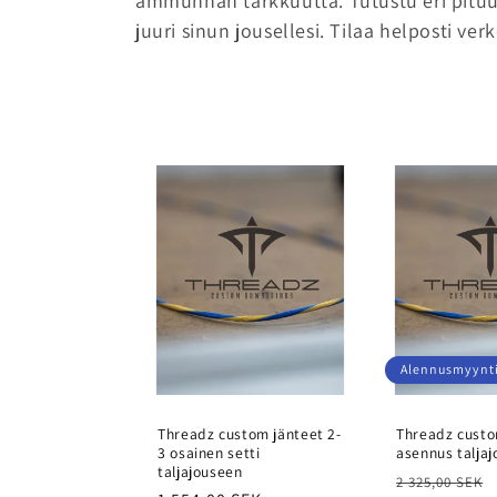
ammunnan tarkkuutta. Tutustu eri pituuk
e
juuri sinun jousellesi. Tilaa helposti ver
l
m
a
:
Alennusmyynt
Threadz custom jänteet 2-
Threadz custo
3 osainen setti
asennus talja
taljajouseen
Normaalihi
2 325,00 SEK