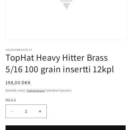
Avaa
aineisto
1
JOUSIVARUSTE.FI
TopHat Heavy Hitter Brass
modaalisessa
ikkunassa
5/16 100 grain insertti 12kpl
Normaalihinta
198,00 DKK
Sisältää veron.
Toimituskulut
lasketaan kassalla.
Määrä
Vähennä
Lisää
tuotteen
tuotteen
TopHat
TopHat