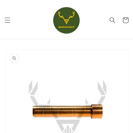
Ohita ja
siirry
sisältöön
Ostoskor
Siirry
tuotetietoihin