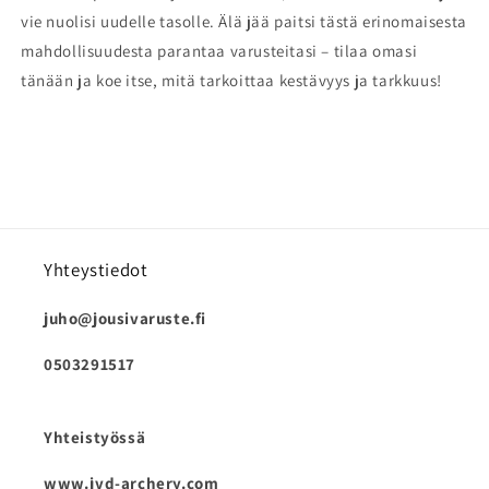
vie nuolisi uudelle tasolle. Älä jää paitsi tästä erinomaisesta
mahdollisuudesta parantaa varusteitasi – tilaa omasi
tänään ja koe itse, mitä tarkoittaa kestävyys ja tarkkuus!
Yhteystiedot
juho@jousivaruste.fi
0503291517
Yhteistyössä
www.jvd-archery.com