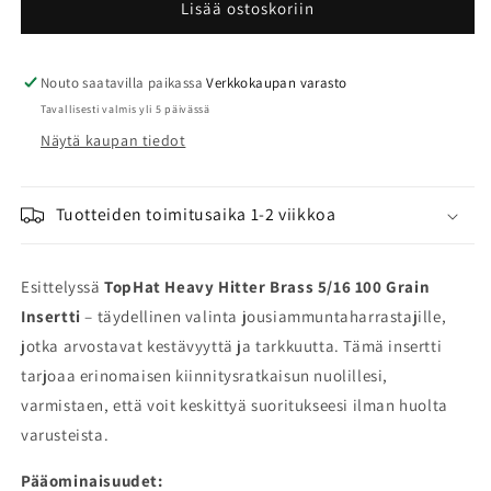
Heavy
Heavy
Lisää ostoskoriin
Hitter
Hitter
Brass
Brass
5/16
5/16
Nouto saatavilla paikassa
Verkkokaupan varasto
100
100
Tavallisesti valmis yli 5 päivässä
grain
grain
Näytä kaupan tiedot
insertti
insertti
12kpl
12kpl
määrää
määrää
Tuotteiden toimitusaika 1-2 viikkoa
Esittelyssä
TopHat Heavy Hitter Brass 5/16 100 Grain
Insertti
– täydellinen valinta jousiammuntaharrastajille,
jotka arvostavat kestävyyttä ja tarkkuutta. Tämä insertti
tarjoaa erinomaisen kiinnitysratkaisun nuolillesi,
varmistaen, että voit keskittyä suoritukseesi ilman huolta
varusteista.
Pääominaisuudet: