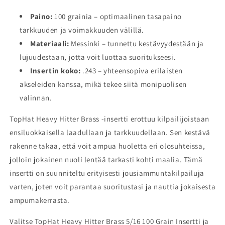
Paino:
100 grainia – optimaalinen tasapaino
tarkkuuden ja voimakkuuden välillä.
Materiaali:
Messinki – tunnettu kestävyydestään ja
lujuudestaan, jotta voit luottaa suoritukseesi.
Insertin koko:
.243 – yhteensopiva erilaisten
akseleiden kanssa, mikä tekee siitä monipuolisen
valinnan.
TopHat Heavy Hitter Brass -insertti erottuu kilpailijoistaan
ensiluokkaisella laadullaan ja tarkkuudellaan. Sen kestävä
rakenne takaa, että voit ampua huoletta eri olosuhteissa,
jolloin jokainen nuoli lentää tarkasti kohti maalia. Tämä
insertti on suunniteltu erityisesti jousiammuntakilpailuja
varten, joten voit parantaa suoritustasi ja nauttia jokaisesta
ampumakerrasta.
Valitse TopHat Heavy Hitter Brass 5/16 100 Grain Insertti ja