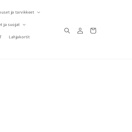
ouset ja tarvikkeet
t ja suojat
Kirjaudu
Ostoskori
sisään
T
Lahjakortit