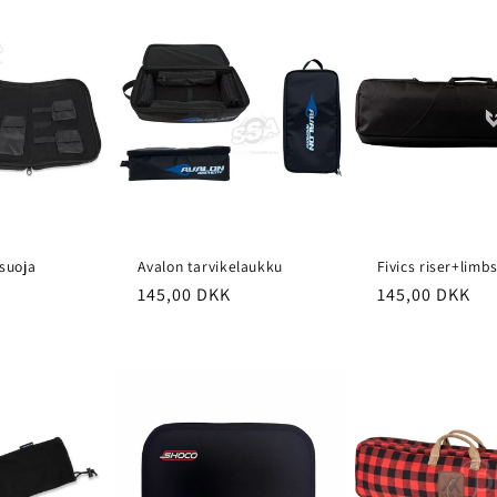
suoja
Avalon tarvikelaukku
Fivics riser+limb
nta
Normaalihinta
145,00 DKK
Normaalihint
145,00 DKK