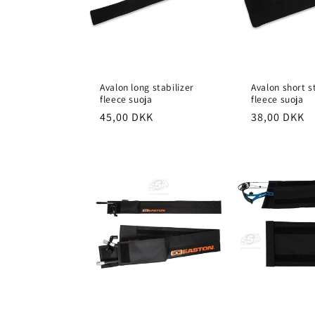
Avalon long stabilizer
Avalon short s
fleece suoja
fleece suoja
Normaalihinta
45,00 DKK
Normaalihi
38,00 DKK