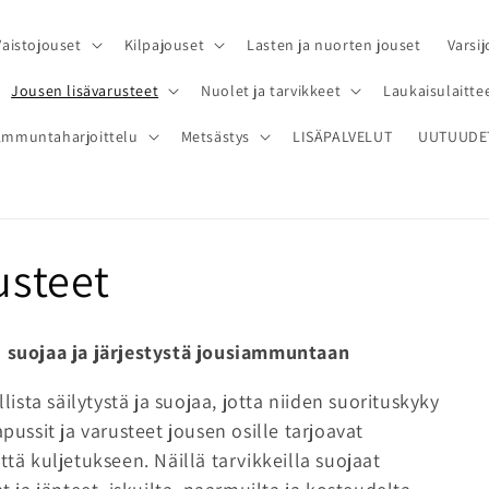
Vaistojouset
Kilpajouset
Lasten ja nuorten jouset
Varsij
Jousen lisävarusteet
Nuolet ja tarvikkeet
Laukaisulaittee
Ammuntaharjoittelu
Metsästys
LISÄPALVELUT
UUTUUDE
usteet
 – suojaa ja järjestystä jousiammuntaan
sta säilytystä ja suojaa, jotta niiden suorituskyky
pussit ja varusteet jousen osille tarjoavat
ttä kuljetukseen. Näillä tarvikkeilla suojaat