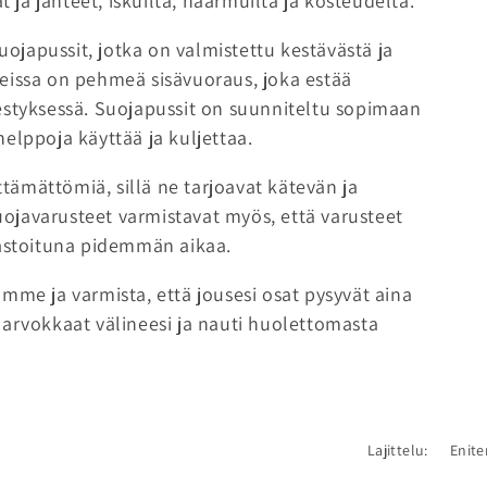
t ja jänteet, iskuilta, naarmuilta ja kosteudelta.
japussit, jotka on valmistettu kestävästä ja
eissa on pehmeä sisävuoraus, joka estää
estyksessä. Suojapussit on suunniteltu sopimaan
 helppoja käyttää ja kuljettaa.
lttämättömiä, sillä ne tarjoavat kätevän ja
Suojavarusteet varmistavat myös, että varusteet
rastoituna pidemmän aikaa.
mme ja varmista, että jousesi osat pysyvät aina
 arvokkaat välineesi ja nauti huolettomasta
Lajittelu: