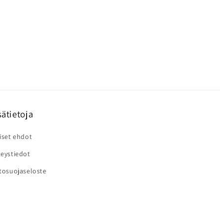
sätietoja
iset ehdot
eystiedot
tosuojaseloste