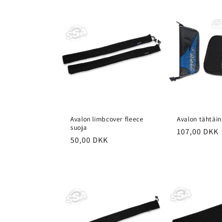
Avalon limbcover fleece
Avalon tähtäin
suoja
Normaalihi
107,00 DKK
Normaalihinta
50,00 DKK