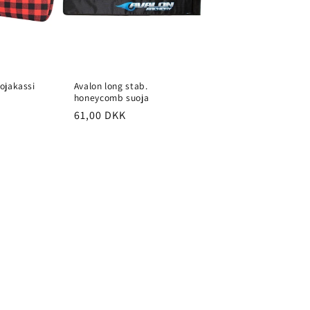
ojakassi
Avalon long stab.
honeycomb suoja
a
Normaalihinta
61,00 DKK