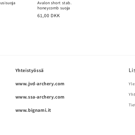
ousisuoja
Avalon short stab.
honeycomb suoja
nta
Normaalihinta
61,00 DKK
Li
Yhteistyössä
www.jvd-archery.com
Yle
Yht
www.ssa-archery.com
Tie
www.bignami.it