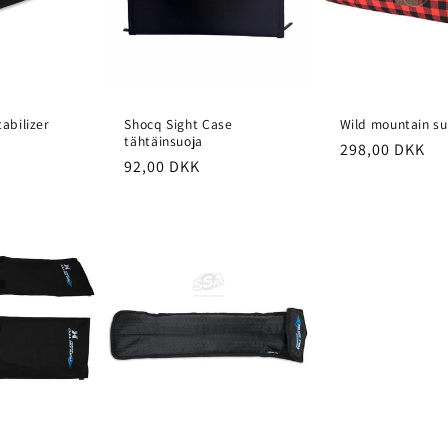
tabilizer
Shocq Sight Case
Wild mountain su
tähtäinsuoja
Normaalihint
298,00 DKK
nta
Normaalihinta
92,00 DKK