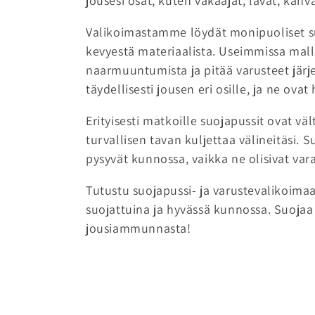
jousesi osat, kuten vakaajat, lavat, kahva
e
Valikoimastamme löydät monipuoliset suo
l
kevyestä materiaalista. Useimmissa mall
naarmuuntumista ja pitää varusteet järj
m
täydellisesti jousen eri osille, ja ne ovat
a
Erityisesti matkoille suojapussit ovat vä
turvallisen tavan kuljettaa välineitäsi. 
:
pysyvät kunnossa, vaikka ne olisivat va
Tutustu suojapussi- ja varustevalikoimaa
suojattuina ja hyvässä kunnossa. Suojaa
jousiammunnasta!