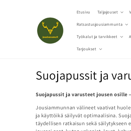
Ohita ja
siirry
sisältöön
Etusivu
Taljajouset
Ratsastusjousiammunta
Työkalut ja tarvikkeet
Tarjoukset
K
Suojapussit ja var
o
Suojapussit ja varusteet jousen osille
k
Jousiammunnan välineet vaativat huolelli
ja käyttöikä säilyvät optimaalisina. Suoja
o
täydellisen ratkaisun sekä säilytykseen e