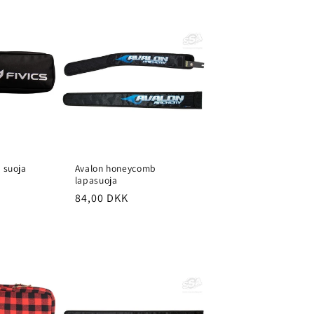
s suoja
Avalon honeycomb
lapasuoja
a
Normaalihinta
84,00 DKK