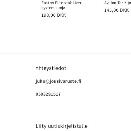
Easton Elite stabilizer
Avalon Tec X j
system suoja
Normaalihi
145,00 DKK
Normaalihinta
198,00 DKK
Yhteystiedot
juho@jousivaruste.fi
0503291517
Liity uutiskirjelistalle