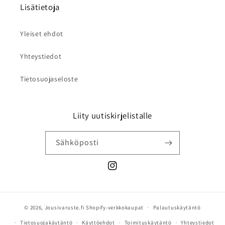
Lisätietoja
Yleiset ehdot
Yhteystiedot
Tietosuojaseloste
Liity uutiskirjelistalle
Sähköposti
Instagram
© 2026,
Jousivaruste.fi
Shopify-verkkokaupat
Palautuskäytäntö
Tietosuojakäytäntö
Käyttöehdot
Toimituskäytäntö
Yhteystiedot