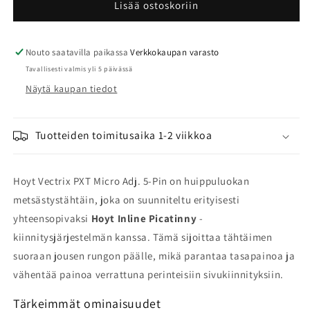
Vectrix
Vectrix
Lisää ostoskoriin
PXT
PXT
Micro
Micro
Adj.
Adj.
Nouto saatavilla paikassa
Verkkokaupan varasto
5-
5-
Tavallisesti valmis yli 5 päivässä
Pin
Pin
Näytä kaupan tiedot
tähtäin
tähtäin
määrää
määrää
Tuotteiden toimitusaika 1-2 viikkoa
Hoyt Vectrix PXT Micro Adj. 5-Pin on huippuluokan
metsästystähtäin, joka on suunniteltu erityisesti
yhteensopivaksi
Hoyt Inline Picatinny
-
kiinnitysjärjestelmän kanssa. Tämä sijoittaa tähtäimen
suoraan jousen rungon päälle, mikä parantaa tasapainoa ja
vähentää painoa verrattuna perinteisiin sivukiinnityksiin.
Tärkeimmät ominaisuudet