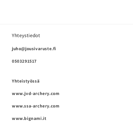
Yhteystiedot
juho@jousivaruste.fi
0503291517
Yhteistyössä
www.jvd-archery.com
www.ssa-archery.com
www.bignami.it