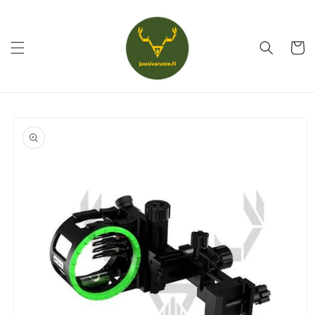
Ohita ja
siirry
sisältöön
Ostoskor
Siirry
tuotetietoihin