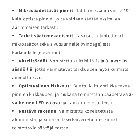
Mikrosäädettävät pinnit
: Tähtäimessä on viisi .019"
kuituoptista pinniä, joita voidaan säätää yksitellen
äärimmäisen tarkasti.
Tarkat säätömekanismit
: Tasaiset ja luotettavat
mikrosäädöt sekä sivusuunnalle (windage) että
korkeudelle (elevation).
Akselisäädöt
: Varustettu kriittisillä
2. ja 3. akselin
säädöillä
, jotka varmistavat tarkkuuden myös kulmista
ammuttaessa.
Optimaalinen kirkkaus
: Kelattu kuituoptiikka takaa
pinnien kirkkauden, ja mukana toimitetaan säädettävä
3-
vaiheinen LED-valosarja
hämäriin olosuhteisiin.
Kestävä rakenne
: Valmistettu koneistetusta
alumiinista, ja siinä on laserkaiverretut merkinnät
toistettavia säätöjä varten.