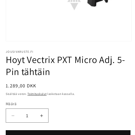
Avaa
aineisto
1
JOUSIVARUSTE.FI
Hoyt Vectrix PXT Micro Adj. 5-
modaalisessa
ikkunassa
Pin tähtäin
Normaalihinta
1.289,00 DKK
Sisältää veron.
Toimituskulut
lasketaan kassalla.
Määrä
Vähennä
Lisää
tuotteen
tuotteen
Hoyt
Hoyt