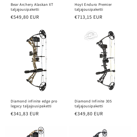
Bear Archery Alaskan XT
Hoyt Enduro Premier
taljajousipaketti
taljajousipaketti
Normaalihinta
€549,80 EUR
Normaalihinta
€713,15 EUR
Diamond infinite edge pro
Diamond Infinite 305
legacy taljajousipaketti
taljajousipaketti
Normaalihinta
€341,83 EUR
Normaalihinta
€349,80 EUR