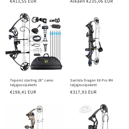
Normaalihinta
€413,55 EUR
Normaalihinta
Alkaen €235,06 EUR
Topoint starting 28" camo
Sanlida Dragon X8 Pro RH
taljajousipaketti
taljajousipaketti
Normaalihinta
€198,41 EUR
Normaalihinta
€317,93 EUR