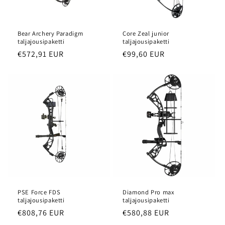
Bear Archery Paradigm
Core Zeal junior
taljajousipaketti
taljajousipaketti
Normaalihinta
€572,91 EUR
Normaalihinta
€99,60 EUR
PSE Force FDS
Diamond Pro max
taljajousipaketti
taljajousipaketti
Normaalihinta
€808,76 EUR
Normaalihinta
€580,88 EUR