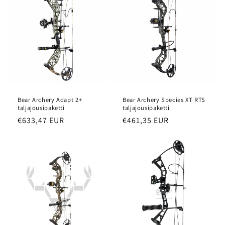
Bear Archery Adapt 2+
Bear Archery Species XT RTS
taljajousipaketti
taljajousipaketti
Normaalihinta
€633,47 EUR
Normaalihinta
€461,35 EUR