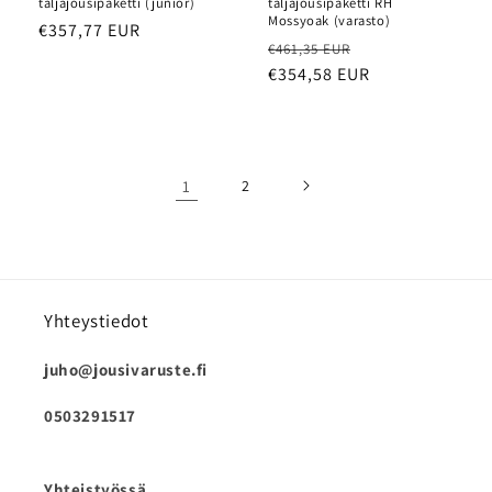
taljajousipaketti (junior)
taljajousipaketti RH
Mossyoak (varasto)
Normaalihinta
€357,77 EUR
Normaalihinta
Myyntihinta
€461,35 EUR
€354,58 EUR
1
2
Yhteystiedot
juho@jousivaruste.fi
0503291517
Yhteistyössä