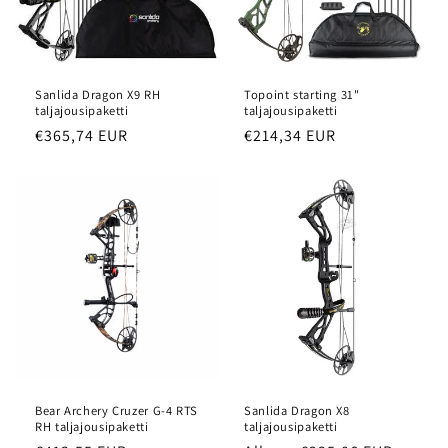
a
:
Sanlida Dragon X9 RH
Topoint starting 31"
taljajousipaketti
taljajousipaketti
Normaalihinta
€365,74 EUR
Normaalihinta
€214,34 EUR
Bear Archery Cruzer G-4 RTS
Sanlida Dragon X8
RH taljajousipaketti
taljajousipaketti