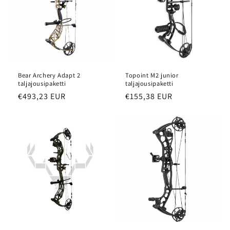
Bear Archery Adapt 2
Topoint M2 junior
taljajousipaketti
taljajousipaketti
Normaalihinta
€493,23 EUR
Normaalihinta
€155,38 EUR