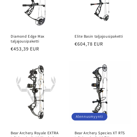
Diamond Edge Max
Elite Basin taljajousipaketti
taljajousipaketti
Normaalihinta
€604,78 EUR
Normaalihinta
€453,39 EUR
Alennusmyynti
Bear Archery Royale EXTRA
Bear Archery Species XT RTS